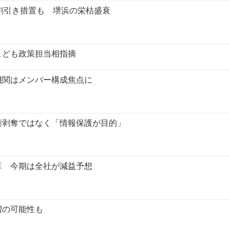
8割引き措置も 堺浜の栄枯盛衰
こども政策担当相指摘
機関はメンバー構成焦点に
権剥奪ではなく「情報保護が目的」
算 今期は全社が減益予想
幅増の可能性も