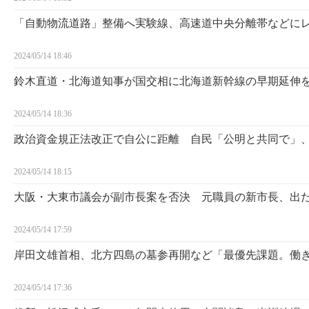
「自動物流道路」整備へ実験線、高速道中央分離帯などに
2024/05/14 18:46
鈴木直道・北海道知事が国交相に北海道新幹線の早期延伸
2024/05/14 18:36
政治資金規正法改正で自公に距離 自民「公明と共同で」
2024/05/14 18:15
大阪・大東市議会が副市長案を否決 元職員の新市長、出
2024/05/14 17:59
岸田文雄首相、北方四島の墓参再開など「最優先課題。働
2024/05/14 17:36