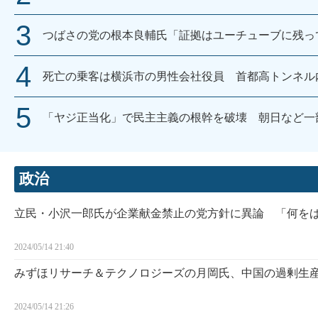
つばさの党の根本良輔氏「証拠はユーチューブに残っ
死亡の乗客は横浜市の男性会社役員 首都高トンネル
「ヤジ正当化」で民主主義の根幹を破壊 朝日など一
政治
立民・小沢一郎氏が企業献金禁止の党方針に異論 「何を
2024/05/14 21:40
みずほリサーチ＆テクノロジーズの月岡氏、中国の過剰生
2024/05/14 21:26