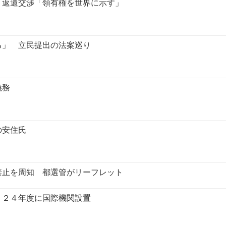
、返還交渉「領有権を世界に示す」
る」 立民提出の法案巡り
義務
の安住氏
禁止を周知 都選管がリーフレット
 ２４年度に国際機関設置