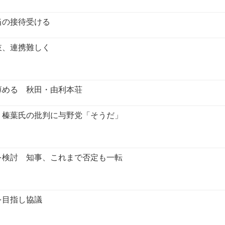
当の接待受ける
岐、連携難しく
薄める 秋田・由利本荘
・榛葉氏の批判に与野党「そうだ」
を検討 知事、これまで否定も一転
を目指し協議