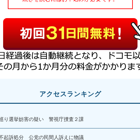
アクセスランキング
巡り選挙妨害の疑い 警視庁捜査２課
不起訴処分 公党の民間人訴えに物議