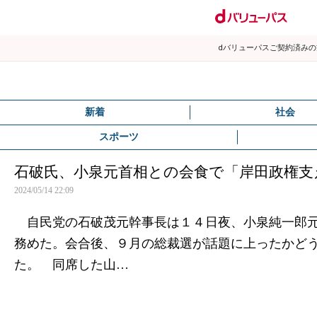
dバリューパスご契約済み
新着
社会
スポーツ
石破氏、小泉元首相との会食で「岸田政権支
2024/05/14 22:09
自民党の石破茂元幹事長は１４日夜、小泉純一郎元
務めた。会合後、９月の総裁選が話題に上ったかど
た。 同席した山…