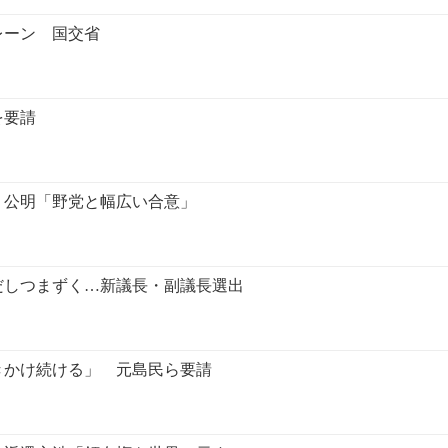
レーン 国交省
を要請
、公明「野党と幅広い合意」
だしつまずく…新議長・副議長選出
きかけ続ける」 元島民ら要請