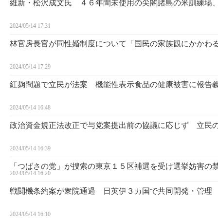
維新・松沢成文氏 ４６年間未使用の尖閣諸島の米訓練場
2024/05/14 17:31
林官房長官が同性婚制度について「国民の家族観にかかわ
2024/05/14 17:29
紅麹問題で立民が法案 機能性表示食品の健康被害に報告
2024/05/14 16:48
政治資金規正法改正で与党案提出前の協議に応じず 立民
2024/05/14 16:39
「つばさの党」が捜索の東京１５区補選を受け選挙妨害の
2024/05/14 16:20
戦闘機条約案が衆院通過 日英伊３カ国で共同開発・管理
2024/05/14 16:10