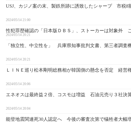
USJ、カジノ案の末、製鉄所跡に誘致したシャープ 市税
2024/05/14 21:00
性犯罪歴確認の「日本版ＤＢＳ」、ストーカーは対象外 
2024/05/14 20:21
「独立性、中立性を」 兵庫県知事批判文書、第三者調査
2024/05/14 20:21
ＬＩＮＥ巡り松本剛明総務相が韓国側の懸念を否定 経営
2024/05/14 20:06
エネオスは最終益２倍、コスモは増益 石油元売り３社決
2024/05/14 20:04
能登地震関連死30人認定へ 今後の審査次第で犠牲者大