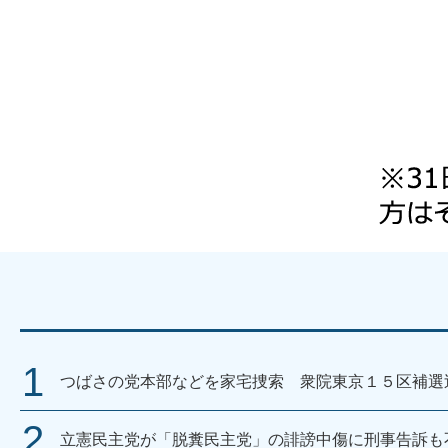
つばさの党本部などを家宅捜索 衆院東京１５区補選
立憲民主党が「脱糞民主党」の誹謗中傷に刑事告訴も