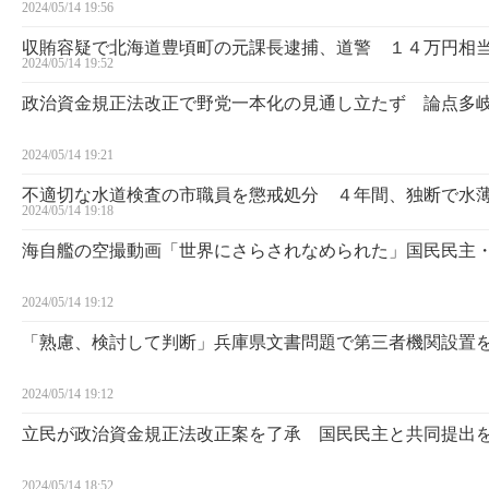
2024/05/14 19:56
収賄容疑で北海道豊頃町の元課長逮捕、道警 １４万円相
2024/05/14 19:52
政治資金規正法改正で野党一本化の見通し立たず 論点多
2024/05/14 19:21
不適切な水道検査の市職員を懲戒処分 ４年間、独断で水
2024/05/14 19:18
海自艦の空撮動画「世界にさらされなめられた」国民民主
2024/05/14 19:12
「熟慮、検討して判断」兵庫県文書問題で第三者機関設置
2024/05/14 19:12
立民が政治資金規正法改正案を了承 国民民主と共同提出
2024/05/14 18:52