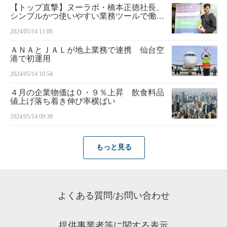
【トップ直撃】ヌーラボ・橋本正徳社長、
シンプルかつ使いやすい業務ツールで働く
を楽しく 組織の垣根越えて便利なサービ
2024/05/14 11:00
スを
ＡＮＡとＪＡＬが地上業務で連携 仙台空
港で初運用
2024/05/14 10:54
４月の企業物価は０・９％上昇 飲食料品
値上げ落ち着き伸び率横ばい
2024/05/14 09:39
もっと見る
よくある質問/お問い合わせ
提供事業者等に関する表示