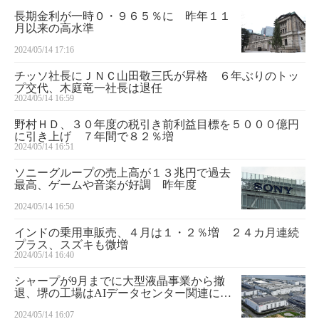
長期金利が一時０・９６５％に 昨年１１
月以来の高水準
2024/05/14 17:16
チッソ社長にＪＮＣ山田敬三氏が昇格 ６年ぶりのトッ
プ交代、木庭竜一社長は退任
2024/05/14 16:59
野村ＨＤ、３０年度の税引き前利益目標を５０００億円
に引き上げ ７年間で８２％増
2024/05/14 16:51
ソニーグループの売上高が１３兆円で過去
最高、ゲームや音楽が好調 昨年度
2024/05/14 16:50
インドの乗用車販売、４月は１・２％増 ２４カ月連続
プラス、スズキも微増
2024/05/14 16:40
シャープが9月までに大型液晶事業から撤
退、堺の工場はAIデータセンター関連に事
業転換
2024/05/14 16:07