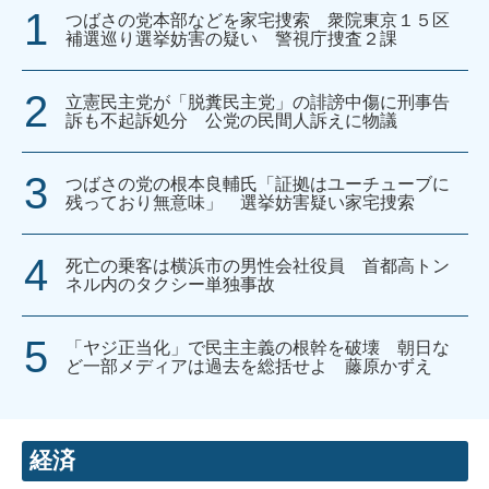
つばさの党本部などを家宅捜索 衆院東京１５区
補選巡り選挙妨害の疑い 警視庁捜査２課
立憲民主党が「脱糞民主党」の誹謗中傷に刑事告
訴も不起訴処分 公党の民間人訴えに物議
つばさの党の根本良輔氏「証拠はユーチューブに
残っており無意味」 選挙妨害疑い家宅捜索
死亡の乗客は横浜市の男性会社役員 首都高トン
ネル内のタクシー単独事故
「ヤジ正当化」で民主主義の根幹を破壊 朝日な
ど一部メディアは過去を総括せよ 藤原かずえ
経済