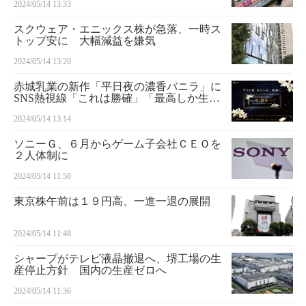
2024/05/14 13:33
スクウェア・エニックス株が急落、一時ス
トップ安に 大幅減益を嫌気
2024/05/14 13:20
赤城乳業の新作「平日夜の濃香バニラ」に
SNS熱視線「これは勝確」「最高しか生み
出さない」
2024/05/14 13:14
ソニーＧ、６月からゲーム子会社ＣＥＯを
２人体制に
2024/05/14 11:50
東京株午前は１９円高、一進一退の展開
2024/05/14 11:48
シャープがテレビ液晶撤退へ、堺工場の生
産停止方針 国内の生産ゼロへ
2024/05/14 11:36