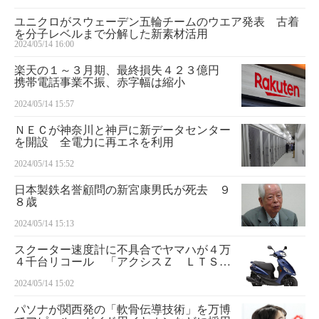
ユニクロがスウェーデン五輪チームのウエア発表 古着
を分子レベルまで分解した新素材活用
2024/05/14 16:00
楽天の１～３月期、最終損失４２３億円
携帯電話事業不振、赤字幅は縮小
2024/05/14 15:57
ＮＥＣが神奈川と神戸に新データセンター
を開設 全電力に再エネを利用
2024/05/14 15:52
日本製鉄名誉顧問の新宮康男氏が死去 ９
８歳
2024/05/14 15:13
スクーター速度計に不具合でヤマハが４万
４千台リコール 「アクシスＺ ＬＴＳ１
２５」など２車種
2024/05/14 15:02
パソナが関西発の「軟骨伝導技術」を万博