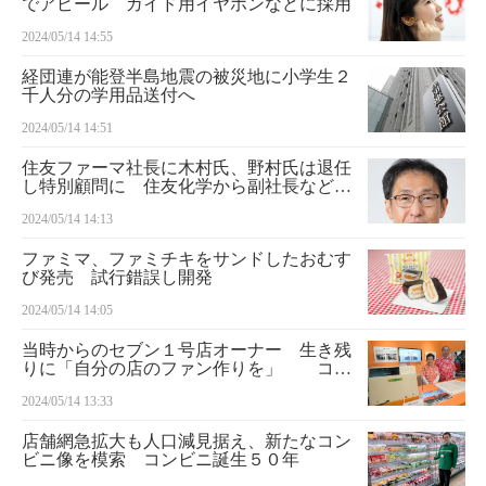
でアピール ガイド用イヤホンなどに採用
2024/05/14 14:55
経団連が能登半島地震の被災地に小学生２
千人分の学用品送付へ
2024/05/14 14:51
住友ファーマ社長に木村氏、野村氏は退任
し特別顧問に 住友化学から副社長など２
人取締役に
2024/05/14 14:13
ファミマ、ファミチキをサンドしたおむす
び発売 試行錯誤し開発
2024/05/14 14:05
当時からのセブン１号店オーナー 生き残
りに「自分の店のファン作りを」 コン
ビニ誕生５０年
2024/05/14 13:33
店舗網急拡大も人口減見据え、新たなコン
ビニ像を模索 コンビニ誕生５０年