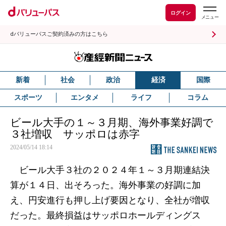
ログイン
dバリューパスご契約済みの方はこちら
新着
社会
政治
経済
国際
スポーツ
エンタメ
ライフ
コラム
ビール大手の１～３月期、海外事業好調で
３社増収 サッポロは赤字
2024/05/14 18:14
ビール大手３社の２０２４年１～３月期連結決
算が１４日、出そろった。海外事業の好調に加
え、円安進行も押し上げ要因となり、全社が増収
だった。最終損益はサッポロホールディングス