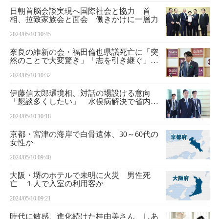
日朝首脳会談実現へ国際社会と協力 首
相、拉致家族会と面会 働きかけに一層力
2024/05/10 10:45
奈良の維新の会・福田倫也県議死亡に「突
然のことで大変驚き」「志を引き継ぐ」奈
良県知事
2024/05/10 10:32
伊藤信太郎環境相、対話の場設ける意向
「懇談多くしたい」 水俣病解決で省内体
制強化
2024/05/10 10:18
京都・宮津の海岸で白骨遺体、30～60代の
女性か
2024/05/10 09:40
大阪・堺のホテルで未明に火災 男性死
亡 １人で入室の利用客か
2024/05/10 09:21
時代に敏感、進化続けた桂由美さん しあ