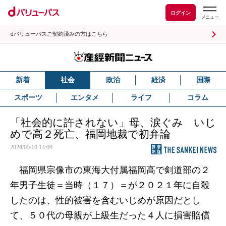
ログイン
dバリューパスご契約済みの方はこちら
新着
社会
政治
経済
国際
スポーツ
エンタメ
ライフ
コラム
「社会的に許されない」母、涙ぐみ いじ
めで高２死亡、福岡地裁で初弁論
2024/05/10 14:09
福岡県宗像市の東海大付属福岡高で剣道部の２
年男子生徒＝当時（１７）＝が２０２１年に自殺
したのは、性的被害を含むいじめが原因だとし
て、５０代の母親が上級生だった４人に損害賠償