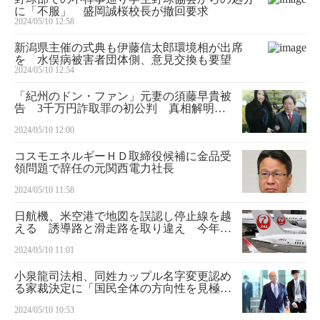
に「不服」 盛岡誠桜校長が撤回要求
2024/05/10 12:58
新潟県主催の式典も伊藤信太郎環境相が出席
を 水俣病被害者団体側、意見交換も要望
2024/05/10 12:54
「紀州のドン・ファン」元妻の須藤早貴被
告 3千万円詐取罪の初公判 真相解明な
るか
2024/05/10 12:00
コスモエネルギーＨＤ取締役候補に金品受
領問題で辞任の元関西電力社長
2024/05/10 11:58
日航機、米空港で地図を誤認し停止線を越
える 誘導路と滑走路を取り違え 今年２
月
2024/05/10 11:01
小泉龍司法相、同姓カップル名字変更認め
る家裁決定に「国民全体の方向性を見極め
たい」
2024/05/10 10:53