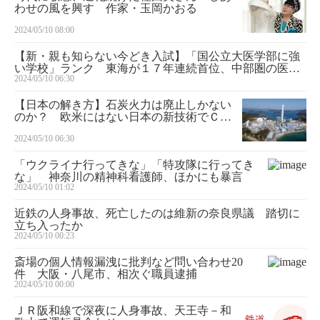
わせの風を興す 作家・玉岡かおる
2024/05/10 08:00
【新・親も知らない今どき入試】「国公立大医学部に強
い学校」ランク 東海が１７年連続首位、中部圏の医学
2024/05/10 06:30
部集中も追い風 上位は私立の中高一貫校が占める
【日本の解き方】石炭火力は廃止しかない
のか？ 欧米にはない日本の新技術でＣＯ
２を抑制可能、エネルギーの安定供給優先
2024/05/10 06:30
を
「ウクライナ行ってきな」「特攻隊に行ってき
な」 神奈川の精神科看護師、ほかにも暴言
2024/05/10 01:02
近鉄の人身事故、死亡したのは維新の奈良県議 踏切に
立ち入ったか
2024/05/10 00:23
斎場の個人情報漏洩に批判など問い合わせ20
件 大阪・八尾市、相次ぐ職員逮捕
2024/05/10 00:00
ＪＲ阪和線で深夜に人身事故、天王寺－和