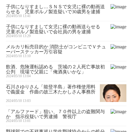
子供になりすまし…ＳＮＳで女児に裸の動画送
らせる 児童ポルノ製造疑いで30歳男を逮捕
2024/05/10 13:41
子供になりすまして女児に裸の動画送らせる
児童ポルノ製造疑いで会社員の男を逮捕
2024/05/10 13:29
メルカリ転売目的か 消防士がコンビニでＶチュ
ーバーステッカー万引容疑
2024/05/10 13:10
飲酒、危険運転認める 茨城の２人死亡事故初
公判 現場で父親に「俺酒臭いかな」
2024/05/10 13:04
石川さゆりさん「能登半島」著作権使用料
で義援金 作曲の故三木たかしさん事務所
2024/05/10 13:03
「アルファード」狙い、７０件以上の盗難関与
か 指示役疑いで男逮捕 警視庁
2024/05/10 13:01
野球部での不祥事巡り学生野球協会からの処分