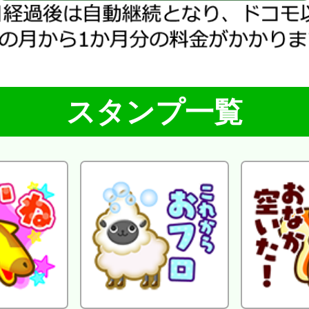
ジーモどうぶつえん♪
うさ大臣
あるある☆ベタックマ
スタンプ一覧
さんかく
お断リーマン田中