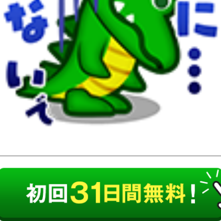
キモ激しく動く★ベタックマの部屋
シュガーカブスの部屋
うさぎゅーん！
ぴよまる
かさなり犬
わかる
リトル・レッド
Mr.Egg