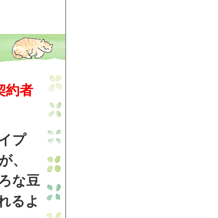
契約者
イプ
が、
ろな豆
れるよ