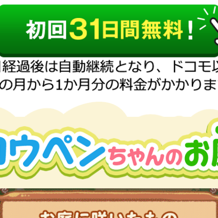
キモ激しく動く★ベタックマの部屋
シュガーカブスの部屋
うさぎゅーん！
ぴよまる
かさなり犬
わかる
リトル・レッド
Mr.Egg