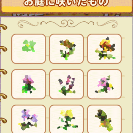
ジーモどうぶつえん♪
うさ大臣
あるある☆ベタックマ
さんかく
お断リーマン田中