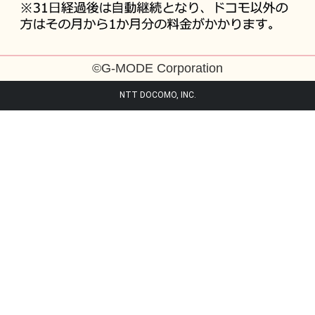
かさなり犬
わかる
©G-MODE Corporation
リトル・レッド
Mr.Egg
NTT DOCOMO, INC.
ジーモどうぶつえん♪
うさ大臣
あるある☆ベタックマ
さんかく
お断リーマン田中