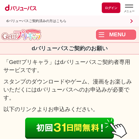
ログイン
dバリューパスご契約済みの方はこちら
MENU
dバリューパスご契約のお願い
「Get!!プリキャラ」はdバリューパスご契約者専用
サービスです。
Get!!プリキャラTOP
スタンプのダウンロードやゲーム、漫画をお楽しみ
dポイントキャンペーン
いただくにはdバリューパスへのお申込みが必要で
コウペンちゃんの部屋
す。
キモ激しく動く★ベタックマの部屋
以下のリンクよりお申込みください。
シュガーカブスの部屋
うさぎゅーん！
ぴよまる