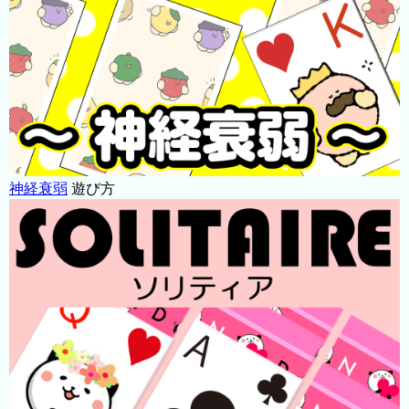
神経衰弱
遊び方