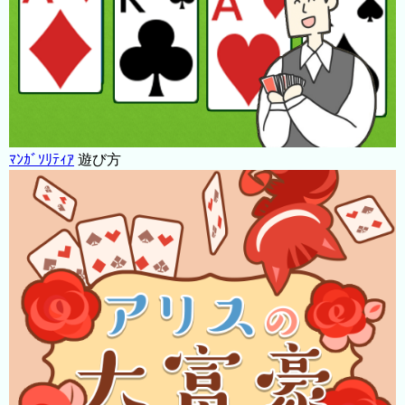
ﾏﾝｶﾞｿﾘﾃｨｱ
遊び方