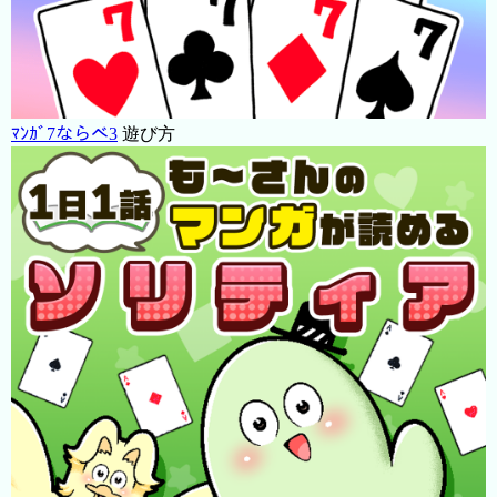
ﾏﾝｶﾞ7ならべ3
遊び方