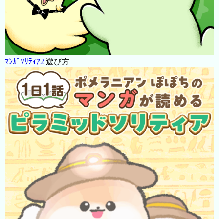
ﾏﾝｶﾞｿﾘﾃｨｱ2
遊び方