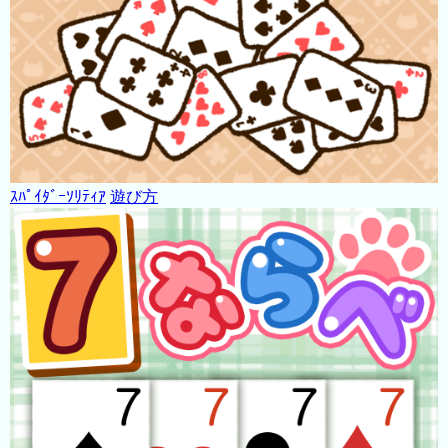
ｽﾊﾟｲﾀﾞｰｿﾘﾃｨｱ
遊び方