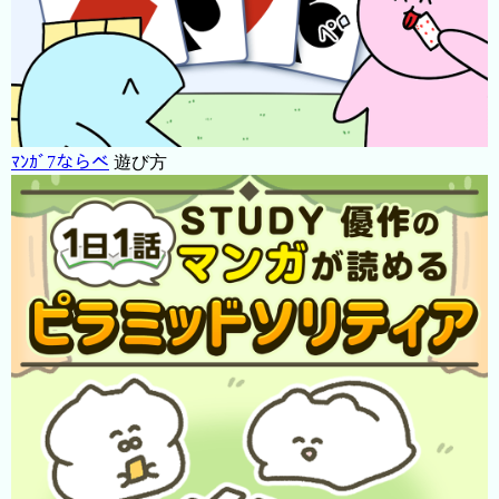
ﾏﾝｶﾞ7ならべ
遊び方