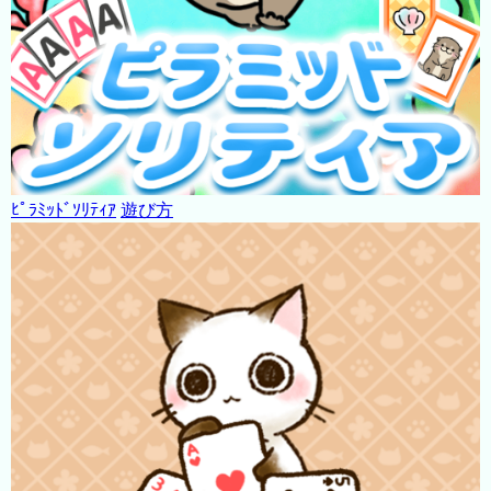
ﾋﾟﾗﾐｯﾄﾞｿﾘﾃｨｱ
遊び方