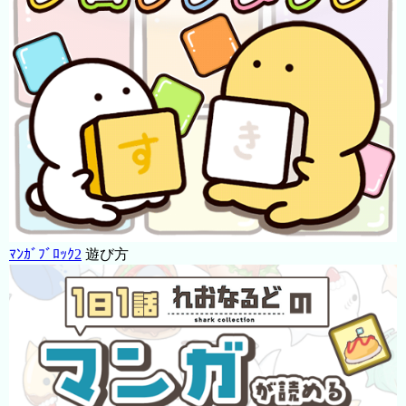
ﾏﾝｶﾞﾌﾞﾛｯｸ2
遊び方