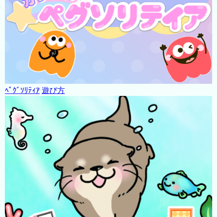
ﾍﾟｸﾞｿﾘﾃｨｱ
遊び方