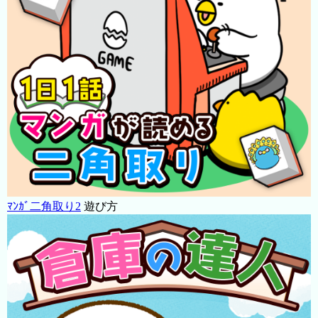
ﾏﾝｶﾞ二角取り2
遊び方