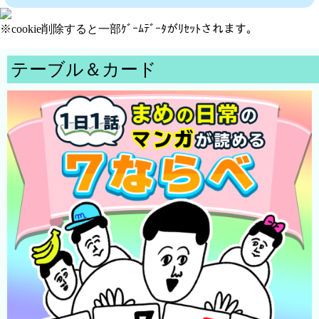
※cookie削除すると一部ｹﾞｰﾑﾃﾞｰﾀがﾘｾｯﾄされます。
テーブル＆カード