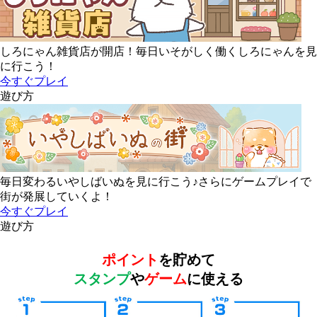
しろにゃん雑貨店が開店！毎日いそがしく働くしろにゃんを見
に行こう！
今すぐプレイ
遊び方
毎日変わるいやしばいぬを見に行こう♪さらにゲームプレイで
街が発展していくよ！
今すぐプレイ
遊び方
ポイント
を貯めて
スタンプ
や
ゲーム
に使える