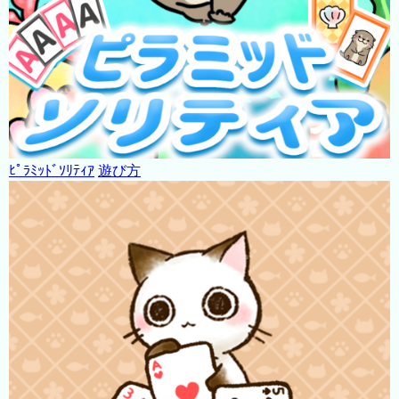
ﾋﾟﾗﾐｯﾄﾞｿﾘﾃｨｱ
遊び方