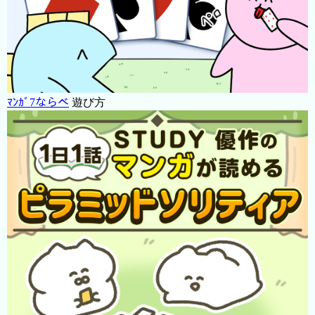
ﾏﾝｶﾞ7ならべ
遊び方