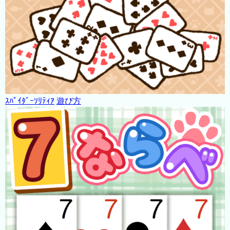
ｽﾊﾟｲﾀﾞｰｿﾘﾃｨｱ
遊び方