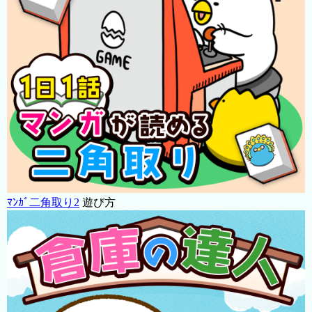
ﾏﾝｶﾞ二角取り2
遊び方