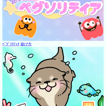
ﾍﾟｸﾞｿﾘﾃｨｱ
遊び方