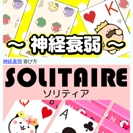
神経衰弱
遊び方