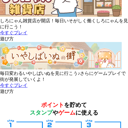
しろにゃん雑貨店が開店！毎日いそがしく働くしろにゃんを見
に行こう！
今すぐプレイ
遊び方
毎日変わるいやしばいぬを見に行こう♪さらにゲームプレイで
街が発展していくよ！
今すぐプレイ
遊び方
ポイント
を貯めて
スタンプ
や
ゲーム
に使える