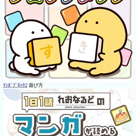
ﾏﾝｶﾞﾌﾞﾛｯｸ2
遊び方