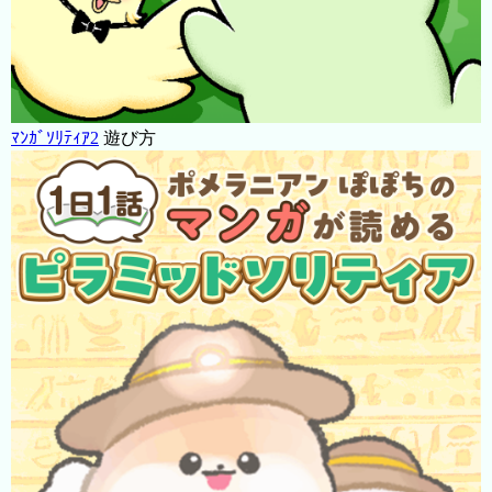
ﾏﾝｶﾞｿﾘﾃｨｱ2
遊び方