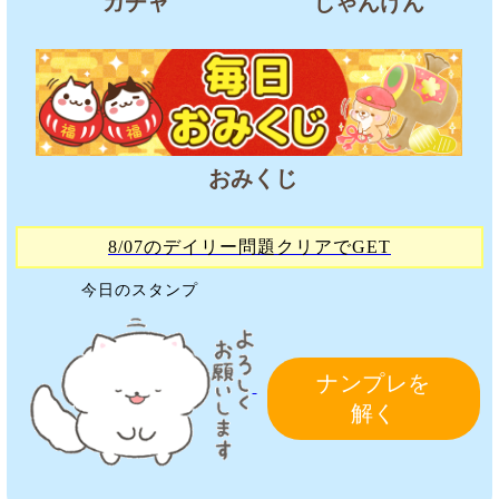
ガチャ
じゃんけん
おみくじ
8/07のデイリー問題クリアでGET
今日のスタンプ
ナンプレを
解く