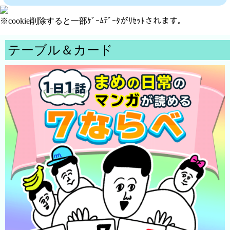
※cookie削除すると一部ｹﾞｰﾑﾃﾞｰﾀがﾘｾｯﾄされます。
テーブル＆カード