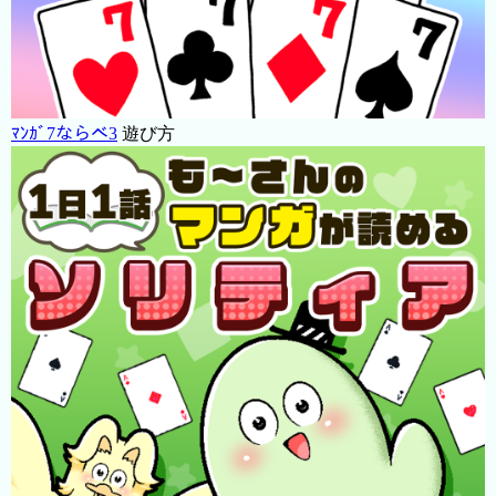
ﾏﾝｶﾞ7ならべ3
遊び方