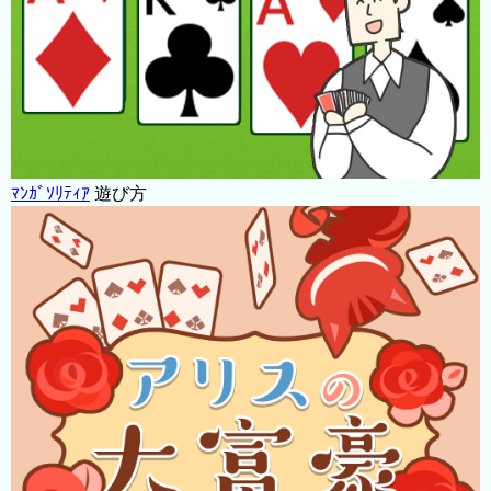
ﾏﾝｶﾞｿﾘﾃｨｱ
遊び方