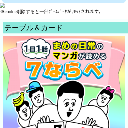
※cookie削除すると一部ｹﾞｰﾑﾃﾞｰﾀがﾘｾｯﾄされます。
テーブル＆カード