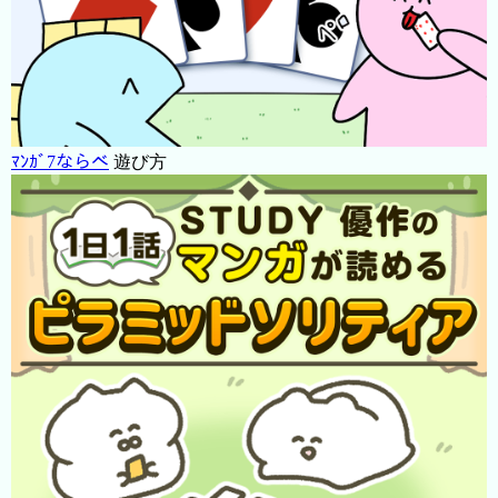
ﾏﾝｶﾞ7ならべ
遊び方