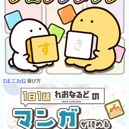
ﾏﾝｶﾞﾌﾞﾛｯｸ2
遊び方