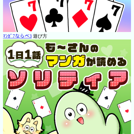
ﾏﾝｶﾞ7ならべ3
遊び方