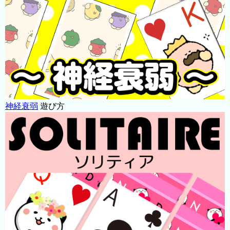
神経衰弱
遊び方