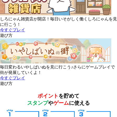
しろにゃん雑貨店が開店！毎日いそがしく働くしろにゃんを見
に行こう！
今すぐプレイ
遊び方
毎日変わるいやしばいぬを見に行こう♪さらにゲームプレイで
街が発展していくよ！
今すぐプレイ
遊び方
ポイント
を貯めて
スタンプ
や
ゲーム
に使える