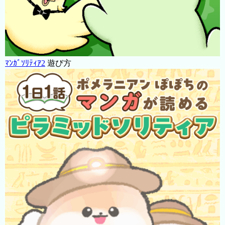
ﾏﾝｶﾞｿﾘﾃｨｱ2
遊び方