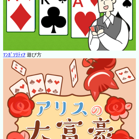
ﾏﾝｶﾞｿﾘﾃｨｱ
遊び方