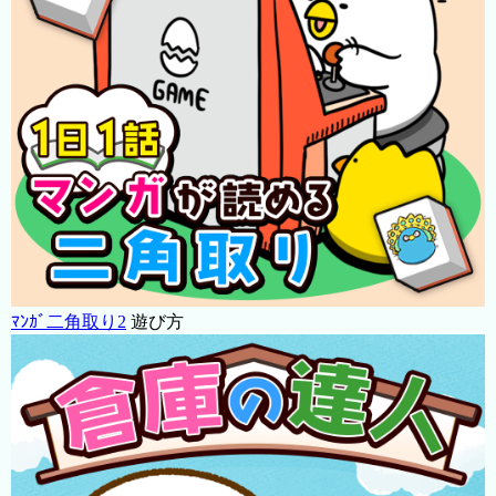
ﾏﾝｶﾞ二角取り2
遊び方