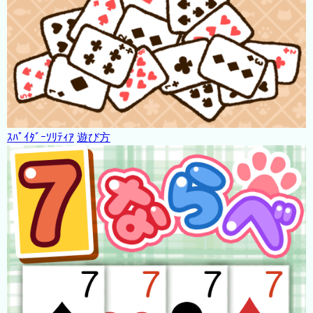
ｽﾊﾟｲﾀﾞｰｿﾘﾃｨｱ
遊び方