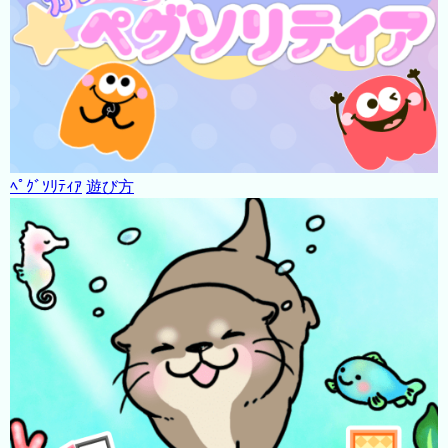
ﾍﾟｸﾞｿﾘﾃｨｱ
遊び方