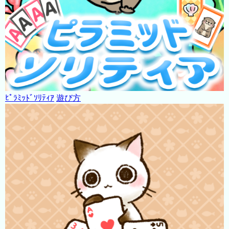
ﾋﾟﾗﾐｯﾄﾞｿﾘﾃｨｱ
遊び方