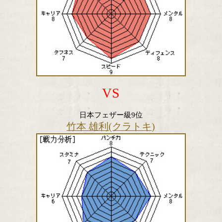
WBO Asia Pacificフェザー級9位
佐川 遼(三迫)
VS