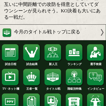
竹本雄利「試合は最後まで
佐川遼のV2戦が決定
いかない」
ボクモバの注目
見どころ:佐川は当初、丸田陽七太(森岡
ャンピオンカーニバルで激突する予定
が、新型コロナウィルスの影響で対戦
にシフトされ、竹本を相手に選んだ。
これで3試合連続でのサウスポーとの対
が、まったく苦にしていない。右スト
を軸にスタイリッシュなボクシングス
でチャンピオンまで上り詰めた。挑戦
本は2018年度全日本新人王。ノーモー