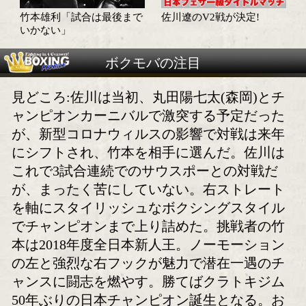
利!
三迫包囲網!日本王座奪取
佐川遼「右だけに頼
に自信を示した挑戦者
い」