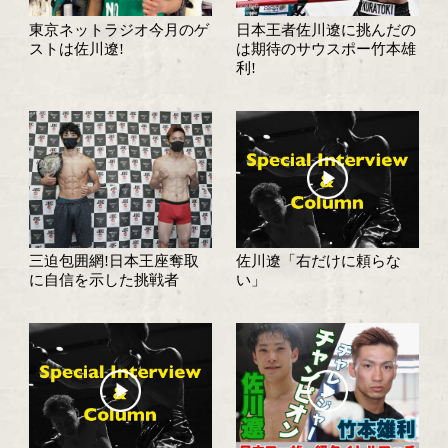
試合日程・勝ち予想へ
試合速報・勝ち予想結果へ
特集記事
東京ネットラジオ今月のゲ
日本王者佐川遼に挑
ストは佐川遼!
は期待のサウスポー