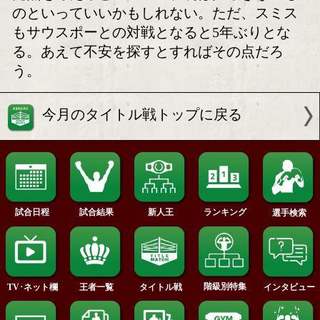
フォー・パウンド」の上位にランクさ
能性を秘めた選手といっていいだろう
王者のライダーは今年5月に王座を獲得
ウスポーで、積極的なアタックが持ち
手だ。戴冠試合を含めて4連続KO勝ち
があるが、その前にはロッキー・フィ
ィング(32=英国)、ジャック・アーンフ
ド(30=英国)に敗れている。このふたり
スと同じくらいの背丈の選手で、ライ
攻め手を欠いて判定を落としている。
た点を考えるとスミスの勝利は揺るぎ
のといっていいかもしれない。ただ、
もサウスポーとの対戦となると5年ぶり