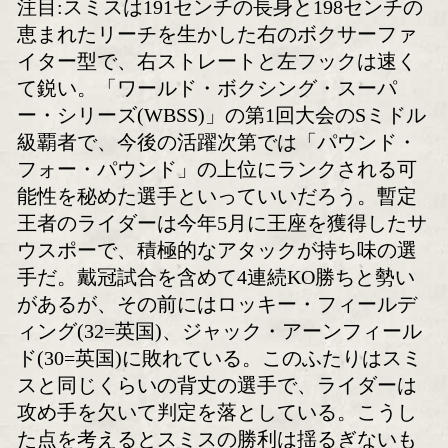
2冠王者スミスvs暫定王者
米カリフォルニア・
ライダー
プールの世界戦前日
ボクモバの注目
注目:スミスは191センチの長身と198
恵まれたリーチを生かした右のボクサ
イター型で、右ストレートと左フック
て鋭い。「ワールド・ボクシング・ス
ー・シリーズ(WBSS)」の第1回大会の
級覇者で、今後の活躍次第では「パウ