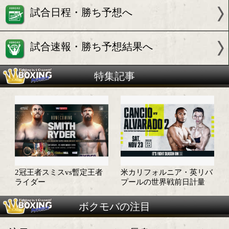
VS
WBA暫定王者
ジョン ライダー(英)
試合情報
試合日程・勝ち予想へ
試合速報・勝ち予想結果へ
特集記事