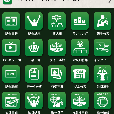
空位の王座を懸けベテラン同士が激
明日は大阪で日本スーパー
久高寛之 思いの詰
フライ級戦
試合