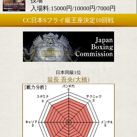
2018年4月14日(土)
会場:エディオンアリーナ大阪
技場
入場料:15000円/10000円/7000
CC日本Sフライ級王座決定10回
日本同級1位
翁長 吾央(大橋)