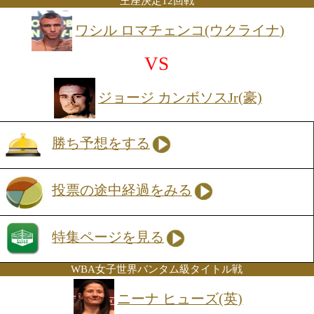
会場:
IBF世界ライト級
王座決定12回戦
ワシル ロマチェンコ(ウクライ
VS
ジョージ カンボソスJr(豪
勝ち予想をする
投票の途中経過をみる