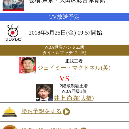
2018年5月25日(金) 17:15開始
会場:東京・大田区総合体育館
TV放送予定
2018年5月25日(金) 19:57開始
WBA世界バンタム級
タイトルマッチ12回戦
正規王者
ジェイミー・マクドネル(英
VS