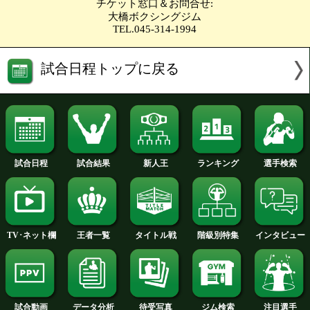
勝ち予想をする
投票の途中経過をみる
58.0kg契約4回戦
デビュー戦
柏山 直樹(K&W)
VS
デビュー戦
後藤 竜也(宇都宮金田)
勝ち予想をする