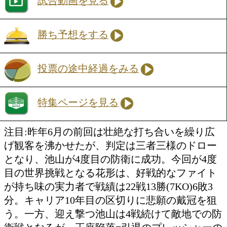
WBO女子世界アトム級
タイトルマッチ10回戦
王者
池山 直(フュチュール)
VS
WBC同級4位
OPBF女子ミニフライ級王者
花形 冴美(花形)
試合動画を見る
勝ち予想をする
投票の途中経過をみる