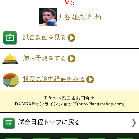
投票の途中経過をみる
ミドル級4回戦
小山田 吉智(オザキ)
VS
デビュー戦
竹達 勝之(セレス)
試合動画を見る
勝ち予想をする