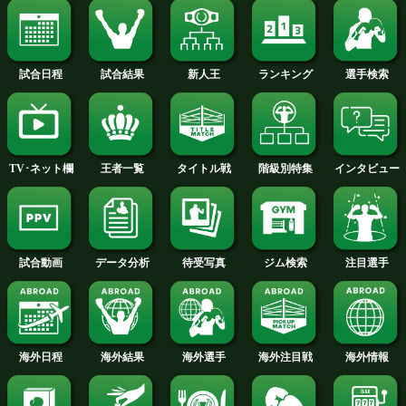
投票の途中経過をみる
62.5kg契約4回戦
しゅんくん寺西(青木)
VS
丸谷 雄亮(高崎)
試合動画を見る
勝ち予想をする