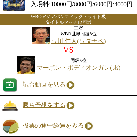
2017年7月11日(火) 17:50開始
会場:後楽園ホール
入場料:10000円/8000円/6000円
WBOアジアパシフィック・ライト級
タイトルマッチ12回戦
王者
WBO世界同級8位
荒川 仁人(ワタナベ)
VS
同級5位
マーボン・ボディオンガン(
試合動画を見る