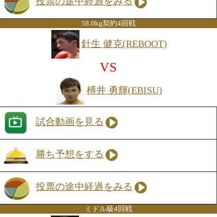
指す。
ミニマム級6回戦
市川 雅之(角海老宝石)
VS
佐宗 緋月(小田原)
試合動画を見る
勝ち予想をする