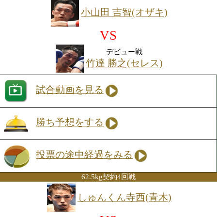
投票の途中経過をみる
58.0kg契約4回戦
針生 健克(REBOOT)
VS
榑井 勇輝(EBISU)
試合動画を見る
勝ち予想をする