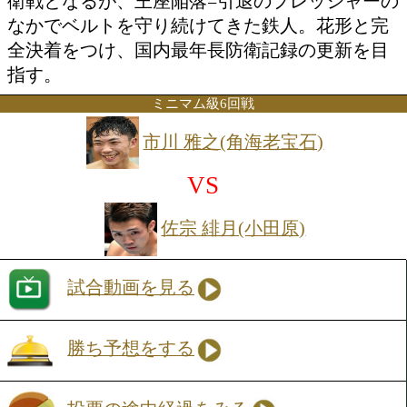
特集ページを見る
注目:昨年6月の前回は壮絶な打ち合いを
げ観客を沸かせたが、判定は三者三様の
となり、池山が4度目の防衛に成功。今回
目の世界挑戦となる花形は、好戦的なフ
が持ち味の実力者で戦績は22戦13勝(7KO
分。キャリア10年目の区切りに悲願の戴
う。一方、迎え撃つ池山は4戦続けて敵
衛戦となるが、王座陥落=引退のプレッ
なかでベルトを守り続けてきた鉄人。花
全決着をつけ、国内最年長防衛記録の更