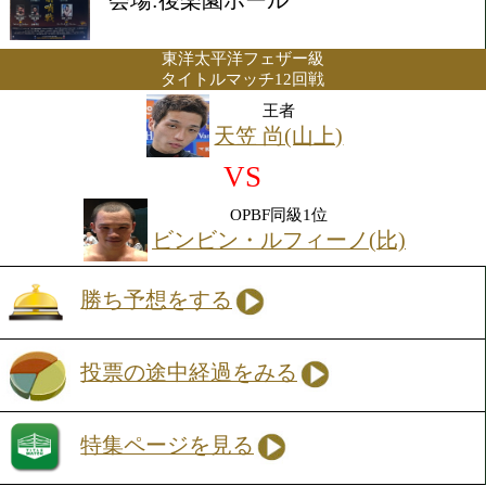
2014年3月24日(月) 18:00開始
会場:後楽園ホール
東洋太平洋フェザー級
タイトルマッチ12回戦
王者
天笠 尚(山上)
VS
OPBF同級1位
ビンビン・ルフィーノ(比
勝ち予想をする