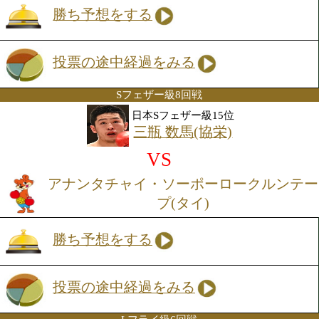
た。打倒大竹を胸に最強後楽園を勝ち抜
嶋は、あれからどれだけ成長したのか楽
だ。大竹はここをクリアすれば、日本戦
一気に世界へと道が拓けそうだ。
Sフライ級6回戦
高野 人母美(協栄)
VS
クラーブカーオ・ポープリーチャー
勝ち予想をする