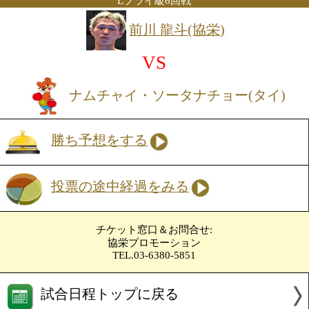
投票の途中経過をみる
Sフェザー級8回戦
日本Sフェザー級15位
三瓶 数馬(協栄)
VS
アナンタチャイ・ソーポーローク
プ(タイ)
勝ち予想をする
投票の途中経過をみる