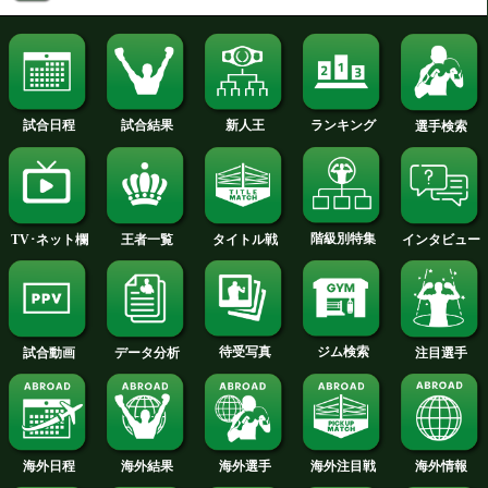
Lフライ級6回戦
前川 龍斗(協栄)
VS
ナムチャイ・ソータナチョー(
勝ち予想をする
投票の途中経過をみる
チケット窓口＆お問合せ:
協栄プロモーション