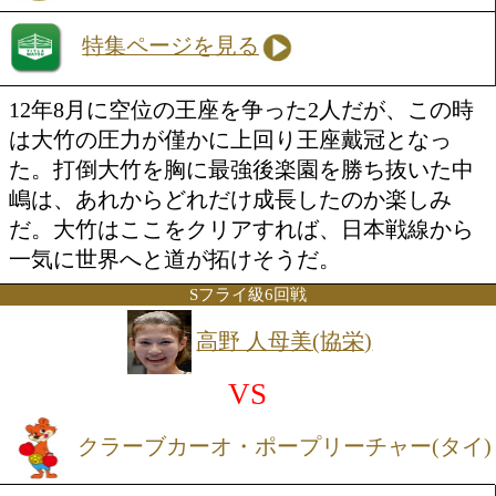
VS
同級3位
中嶋 孝文(ドリーム)
勝ち予想をする
投票の途中経過をみる
特集ページを見る
12年8月に空位の王座を争った2人だが
は大竹の圧力が僅かに上回り王座戴冠と