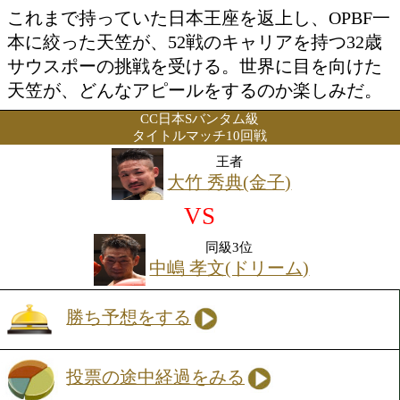
投票の途中経過をみる
特集ページを見る
これまで持っていた日本王座を返上し、O
本に絞った天笠が、52戦のキャリアを持
サウスポーの挑戦を受ける。世界に目を
天笠が、どんなアピールをするのか楽し
CC日本Sバンタム級
タイトルマッチ10回戦
王者
大竹 秀典(金子)