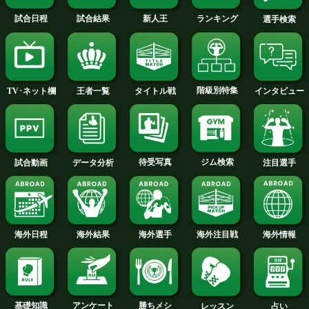
VS
デビュー戦
佐藤 友一(つるおか)
勝ち予想をする
投票の途中経過をみる
ミニマム級4回戦 予備
大橋 波月(10COUNT)
VS
柴沼 智樹(KG大和)