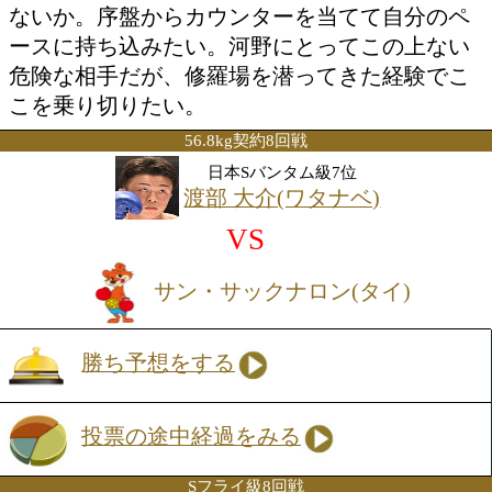
注目:35歳にしてさらに進化を続ける河野
目の防衛戦。相手は元WBA世界フライ
現WBA世界スーパーフライ級暫定王者ル
コンセプション(パナマ)。2014年3月に
王座に復帰した河野は持ち前のタフネス
を武器に防衛を続けているが、ここ2戦
レートでダウンを奪うなどパワーアップ
象。挑戦者のコンセプションは38戦34勝
(24KO)4敗。157㎝とこのクラスでは小
強烈な右ストレートとフィジカルの強さ
統一戦までこぎつけた。キャリア最強の
迎える河野は序盤から打ち合いのは危険
下がってしまうとそれこそ相手の思うツ