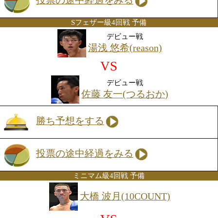
Sバンタム級8回戦
市村 蓮司(RK蒲田)
VS
ジャンプ池尾(関門J)
勝ち予想をする
投票の途中経過をみる
50.0kg契約4回戦 予備