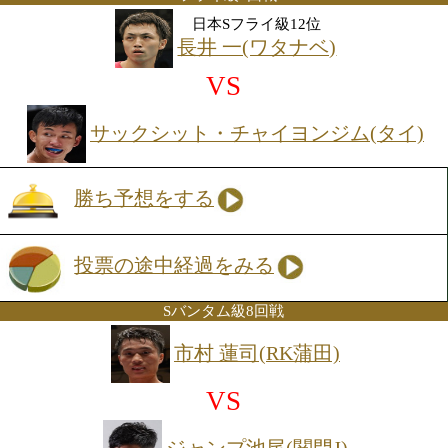
ないか。序盤からカウンターを当てて自
ースに持ち込みたい。河野にとってこの
危険な相手だが、修羅場を潜ってきた経
こを乗り切りたい。
56.8kg契約8回戦
日本Sバンタム級7位
渡部 大介(ワタナベ)
VS
サン・サックナロン(タイ
勝ち予想をする