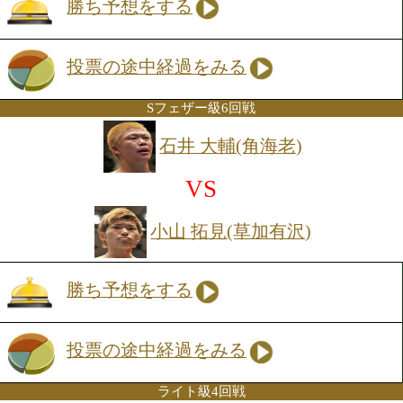
VS
鳥本 大志(角海老)
勝ち予想をする
投票の途中経過をみる
フェザー級6回戦
高林 良幸(RK蒲田)
VS