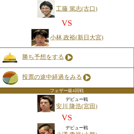
佐藤 克哉(ドリーム)
勝ち予想をする
投票の途中経過をみる
Sフェザー級6回戦
石井 大輔(角海老)
VS
小山 拓見(草加有沢)