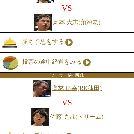
ル獲得に手がかかった。元来、荒々しい
トが目立つ高山だが、ここ数戦はクール
運びの印象がある。対する斉藤はデビュ
11年、これまで2度のタイトル挑戦に失
も、上位ランクは守り続けている。王者
があるだけに、3度目の挑戦はなんとし
したいところ。だが、どちらがベルトを
ても、来年には最強後楽園を制した1位
(ドリーム)が待ち構える。打撃戦が予想
決定戦を制し、真の日本王者へと登りつ
は…。
55.8kg契約8回戦
日本Sバンタム級12位
小澤 有毅(筑豊)