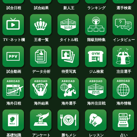
ミドル級4回戦
松井 亮介(ワタナベ)
VS
清野 航(石橋)
勝ち予想をする
投票の途中経過をみる
注目:国内プロボクサーの引退年齢は、