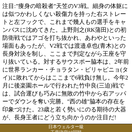
投票の途中経過をみる
特集ページを見る
注目:"痩身の暗殺者"天笠のV3戦。細身
は似つかわしくない殺傷力を持った右ス
トと左フックで、これまで幾人もの選手
ンバスに沈めてきた。上野則之(RK蒲田
防衛戦ではアゴを打ち抜かれ、あわやと
場面もあったが、V2戦では渡邉卓也(青
長身対決を制し、ここまで判定ながら王
り抜いている。対するサウスポー脇本は