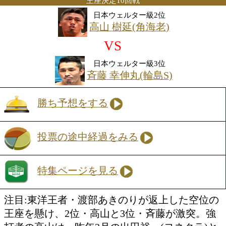
に世界ランカー・チョラタン・ピリャピ
イ)に敗れてからはここまで6戦負け無し
月に後楽園ホールで行われた竹中良(三迫
は、試合運びも巧みに無敗の竹中から右
ーでダウンを奪い完勝。"西の雄"脇本の
印象づけた。23歳と若く勢いにのる期待
が、長身王者にどう立ち向かうのか注目
日本ウェルター級
王座決定10回戦
日本ウェルター級2位
高山 樹延(角海老)
VS
日本ウェルター級3位