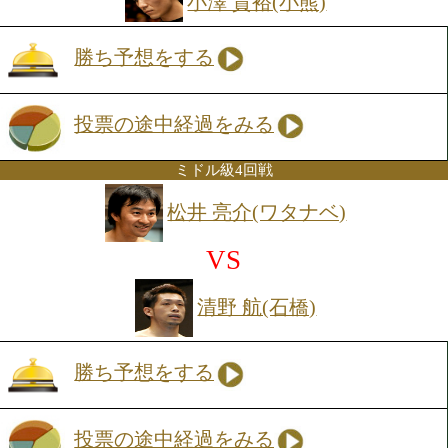
勝ち予想をする
投票の途中経過をみる
ライト級4回戦
工藤 篤志(古口)
VS
小林 政裕(新日大宮)
勝ち予想をする