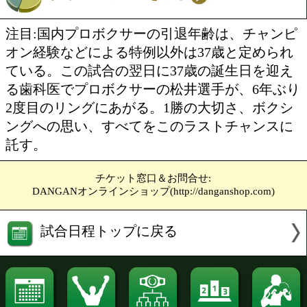
投票の途中経過をみる
フェザー級4回戦
デビュー戦
安川 隆浩(宮田)
VS
デビュー戦
小澤 貴裕(小熊)
勝ち予想をする
投票の途中経過をみる