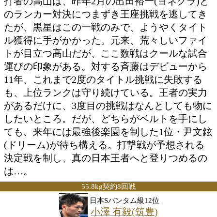
斉藤 幸伸丸(輪島S)
勝ち予想をする
投票の途中経過をみる
特集ページを見る
注目:東洋王者・渡部あきのりが返上し
王座を懸け、2位・高山と3位・斉藤が激
打者の高山は、昨年2月の出田裕一(ヨネ
のランカー対決につまずき王座挑戦を逃
たが、黒星はこの一戦のみで、ようやく