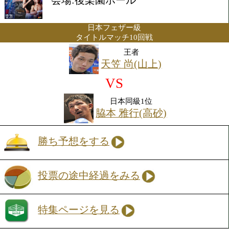
2012年12月21日(金) 17:50開始
会場:後楽園ホール
日本フェザー級
タイトルマッチ10回戦
王者
天笠 尚(山上)
VS
日本同級1位
脇本 雅行(高砂)
勝ち予想をする