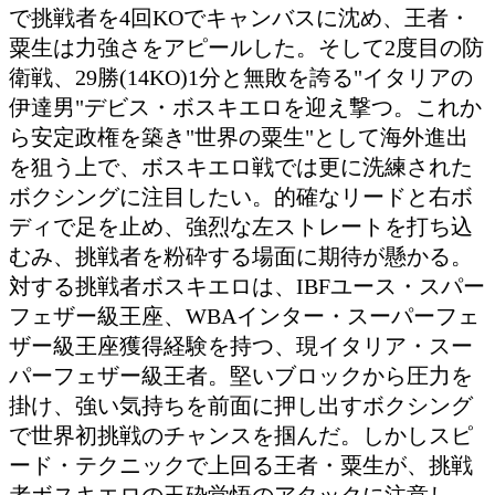
投票の途中経過をみる
注目:『天才児VS無敗挑戦者』WBC世界
ーフェザー級王者"Genius"粟生隆寛(帝拳
戦。初防衛戦となったウンベルト・グテ
ス(メキシコ)との一戦では、巧みなボデ
で挑戦者を4回KOでキャンバスに沈め、
粟生は力強さをアピールした。そして2
衛戦、29勝(14KO)1分と無敗を誇る"イ
伊達男"デビス・ボスキエロを迎え撃つ
ら安定政権を築き"世界の粟生"として海
を狙う上で、ボスキエロ戦では更に洗練
ボクシングに注目したい。的確なリード
ディで足を止め、強烈な左ストレートを