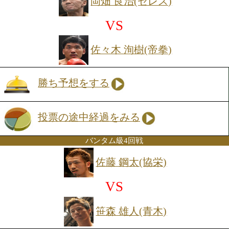
投票の途中経過をみる
51.5kg契約8回戦
久保 幸平(セレス)
VS
東洋太平洋フライ級11位
鈴木 武蔵(帝拳)
勝ち予想をする