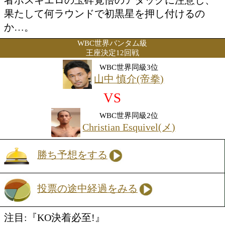
むみ、挑戦者を粉砕する場面に期待が懸
対する挑戦者ボスキエロは、IBFユース
フェザー級王座、WBAインター・スー
ザー級王座獲得経験を持つ、現イタリア
パーフェザー級王者。堅いブロックから
掛け、強い気持ちを前面に押し出すボク
で世界初挑戦のチャンスを掴んだ。しか
ード・テクニックで上回る王者・粟生が
者ボスキエロの玉砕覚悟のアタックに注
果たして何ラウンドで初黒星を押し付け
か…。
WBC世界バンタム級
王座決定12回戦
WBC世界同級3位