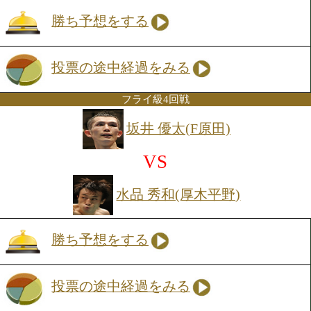
投票の途中経過をみる
Sバンタム級6回戦
岡畑 良治(セレス)
VS
佐々木 洵樹(帝拳)
勝ち予想をする
投票の途中経過をみる
バンタム級4回戦