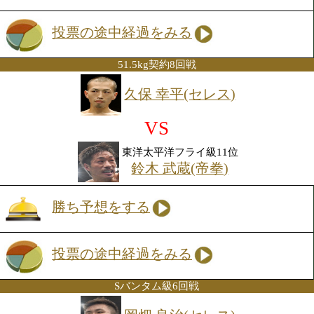
る大一番。
8戦連続KO中の山中に対し、24勝のうち
KO勝ちというエスキベル。KO決着が予
るこの試合は、序盤から目が離せない。
WBC世界フライ級
挑戦者決定12回戦
WBC世界同級2位
五十嵐 俊幸(帝拳)
VS
WBC世界同級1位
Wilbert Uicab(メ)
勝ち予想をする