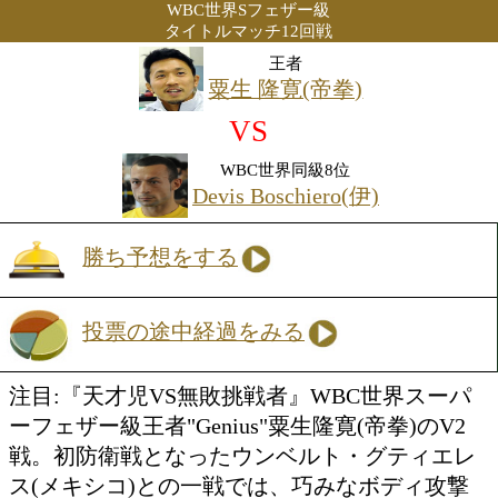
2011年11月6日(日) 13:00開始
会場:代々木競技場第二体育館
WBC世界Sフェザー級
タイトルマッチ12回戦
王者
粟生 隆寛(帝拳)
VS
WBC世界同級8位
Devis Boschiero(伊)
勝ち予想をする