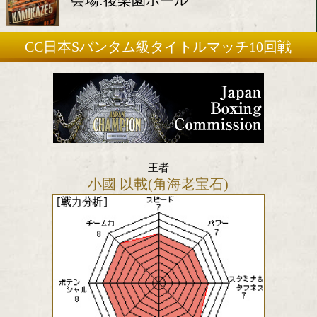
2015年4月30日(木)
会場:後楽園ホール
CC日本Sバンタム級タイトルマッチ1
王者
小國 以載(角海老宝石)