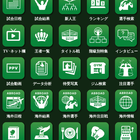
古橋が武者修行に出発!
チャンカン出場選手
結!
ボクモバの注目
注目:石本康隆(帝拳)との激闘を制し、
王座を獲得した小國の初防衛戦。迎え
王者・大竹秀典(金子)の怪我と王座返
挑戦を1年待った古橋。今年に入り1ヶ
るメキシコ合宿で心身の強化を図り、
状態で初のタイトル戦に挑む。距離を
打ち合いに出てくるであろう挑戦者に