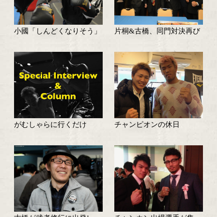
子供達も観戦
トリプルマッチ、小國vs古
古橋が追い込みのス
橋