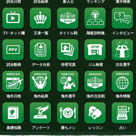
エストラーダが1年半ぶり
エストラーダの次戦
の前日計量
日
今月のタイトル戦トップに戻る
試合日程
試合結果
新人王
ランキング