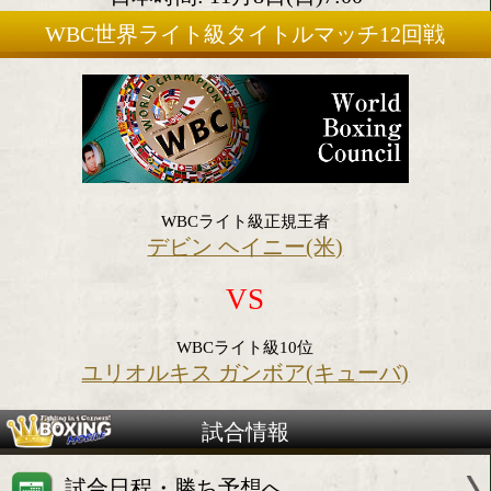
2020年11月7日(土)
会場:米国フロリダ州
日本時間: 11月8日(日)7:00
WBC世界ライト級タイトルマッチ12
WBCライト級正規王者
デビン ヘイニー(米)
VS