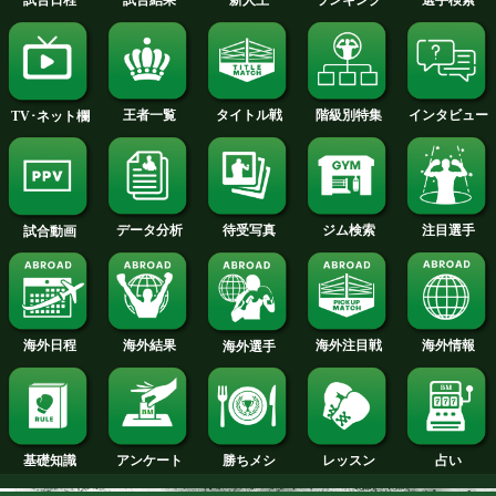
ヘイニーvsガンボア前日計
WBCライト級世界
量
イニーとガンボアは
今月のタイトル戦トップに戻る
試合日程
試合結果
新人王
ランキング