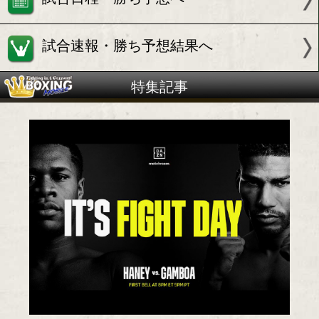
WBCライト級10位
ユリオルキス ガンボア(キューバ
試合情報
試合日程・勝ち予想へ
試合速報・勝ち予想結果へ
特集記事