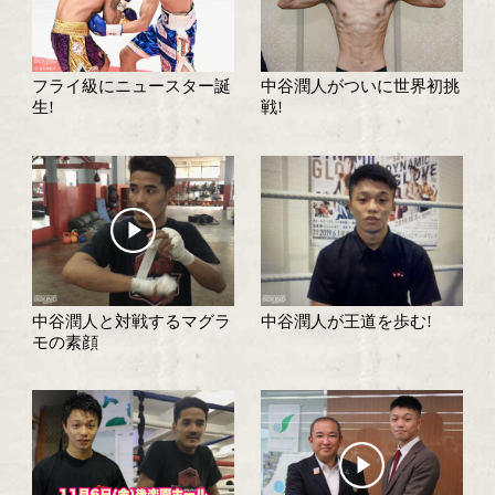
中谷潤人に質問募集!
おめでとう!中谷潤
み
中谷潤人がボクモバ注目ラ
中谷潤人はフライ級
ンキングを卒業
を高めていく