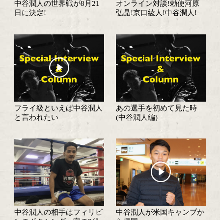
8月21日に予定の中谷潤人
決戦1ヶ月前! 中谷
の世界初挑戦は延期
パワーで王座奪取を
中谷潤人が山梨走り込み合
伝統のフライ級の歴
宿でパワーアップ!
る