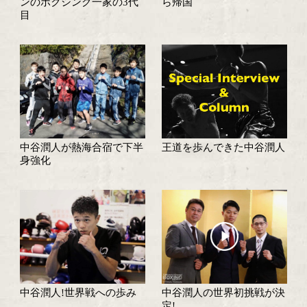
中谷潤人と石井渡士也が
中谷潤人が日本ユー
5Rスパーリング
と神経戦!
中谷潤人の世界戦が8月21
オンライン対談!勅
日に決定!
弘晶!京口紘人!中谷