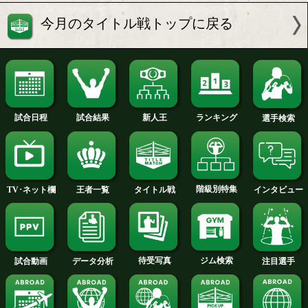
中谷潤人の相手はフィリピ
中谷潤人が米国キャ
ンのボクシング一家の3代
ら帰国
目
中谷潤人が熱海合宿で下半
王道を歩んできた中
身強化