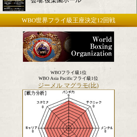
2020年11月6日(金)
会場:後楽園ホール
WBO世界フライ級王座決定12回
WBOフライ級1位
WBO Asia Pacificフライ級1位
ジーメル マグラモ(比)