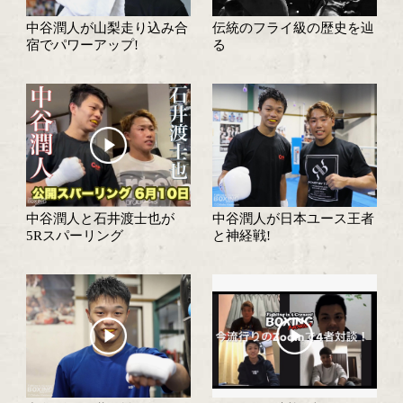
中谷潤人と対戦するマグラ
中谷潤人が王道を歩
モの素顔
中谷潤人の世界戦は11月6
中谷潤人が相模原で
日に決定!
獲得を約束