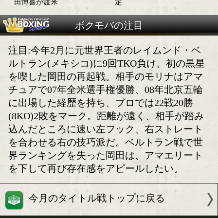
岡田博喜 生き残りを懸け
岡田博喜、生き残り
た米国第3戦
た戦いへ
サバイバルマッチに臨む岡
岡田博喜 米国第3
田博喜が渡米
定
ボクモバの注目
注目:今年2月に元世界王者のレイムン
ルトラン(メキシコ)に9回TKO負け、初