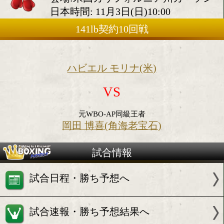
国第3戦
2019年11月2日(土)
会場:米国カリフォルニア州カ
日本時間: 11月3日(日)10:00
141lb契約10回戦
ハビエル モリナ(米)
VS
元WBO-AP同級王者
岡田 博喜(角海老宝石)