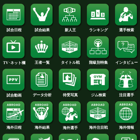
を喫した岡田の再起戦。相手のモリナ
チュアで07年全米選手権優勝、08年北
に出場した経歴を持ち、プロでは22戦2
(8KO)2敗をマーク。距離が遠く、相手
込んだところに速い左フック、右スト
を合わせる右の技巧派だ。ベルトラン
界ランキングを失った岡田は、アマエ
を下して再び存在感をアピールしたい
今月のタイトル戦トップに戻る