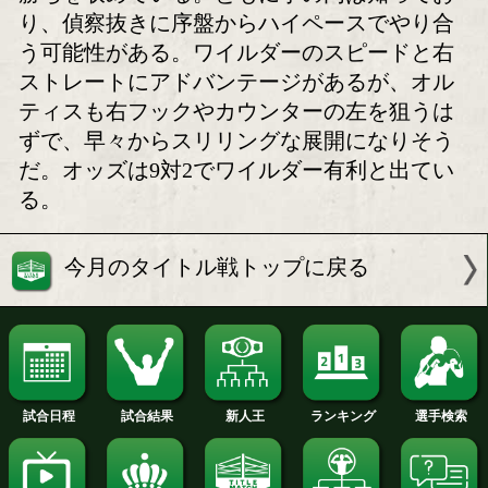
ワイルダーvsオルティス2
11.23 ワイルダーv
の前日計量
ィス2正式決定
ボクモバの注目
注目:両者は昨年3月、今回と同じ立場
交え、観客を総立ちにさせるほどのエ
ティングな試合のすえワイルダーが10回
勝ちを収めている。ともに手の内は知
り、偵察抜きに序盤からハイペースで
う可能性がある。ワイルダーのスピー