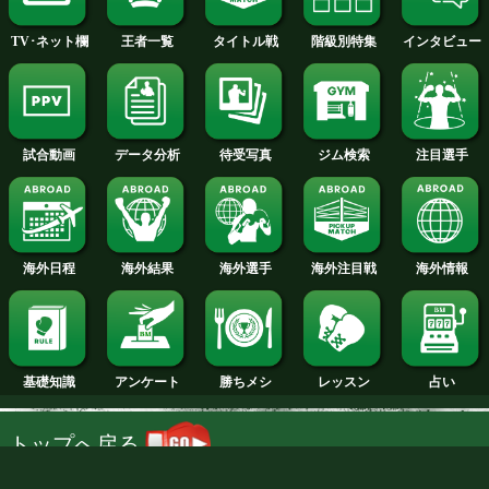
ストレートにアドバンテージがあるが
ティスも右フックやカウンターの左を
ずで、早々からスリリングな展開にな
だ。オッズは9対2でワイルダー有利と
る。
今月のタイトル戦トップに戻る
試合日程
試合結果
新人王
ランキング