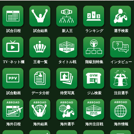
前日計量:WBSS準決勝ドネ
WBSS 4.27米国ドネ
ア、プログレイス
テ
今月のタイトル戦トップに戻る
試合日程
試合結果
新人王
ランキング