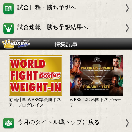
VS
WBA世界同級王者
キリル レリク(ベラルーシ)
試合情報
試合日程・勝ち予想へ
試合速報・勝ち予想結果へ
特集記事