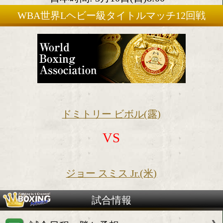
2019年3月9日(土)
会場:米国ニューヨーク州
日本時間: 3月10日(日)8:00
WBA世界Lヘビー級タイトルマッチ1
ドミトリー ビボル(露)
VS