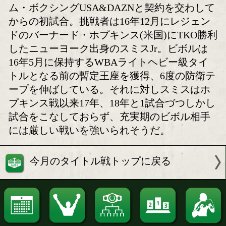
ビボルvsスミスJr、フッカ
今週の海外注目試合
ーvsレスピエレ
ボクモバの注目
注目:ビボルにとっては昨年1月にマッ
ム・ボクシングUSA&DAZNと契約を
からの初試合。挑戦者は16年12月にレ
ドのバーナード・ホプキンス(米国)にT
したニューヨーク出身のスミスJr。ビ
16年5月に保持するWBAライトヘビー