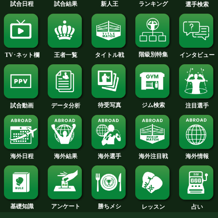
トルとなる前の暫定王座を獲得、6度の
ープを伸ばしている。それに対しスミ
プキンス戦以来17年、18年と1試合づ
試合をこなしておらず、充実期のビボ
には厳しい戦いを強いられそうだ。
今月のタイトル戦トップに戻る
試合日程
試合結果
新人王
ランキング