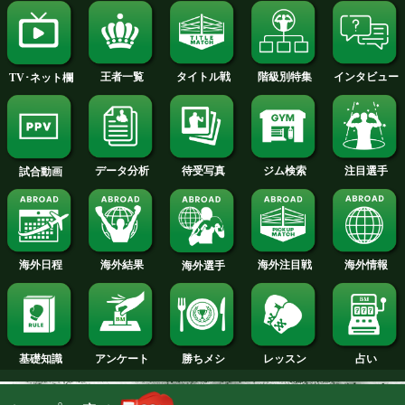
前日計量WBSS・Sライト
今週の海外注目試合
級トーナメント準々決勝
今月のタイトル戦トップに戻る
試合日程
試合結果
新人王
ランキング