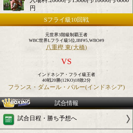
2018年3月26日(月)
会場:後楽園ホール
入場料:20000円/15000円/10000
円
Sフライ級10回戦
元世界3階級制覇王者
WBC世界Lフライ級5位,IBF#5,WBO#9
八重樫 東(大橋)
VS
インドネシア・フライ級王者
40戦20勝(12KO)18敗2分
フランス・ダムール・パルー(インドネ