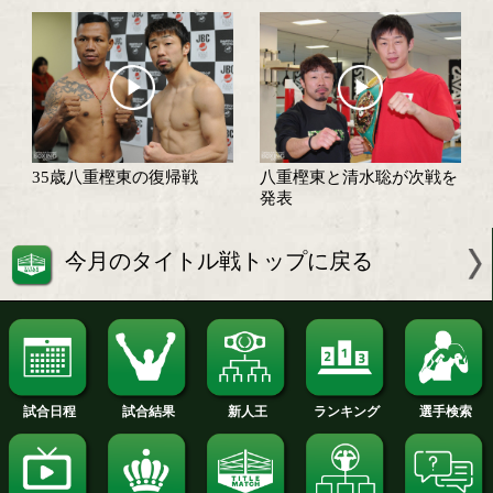
35歳激闘王が復活!