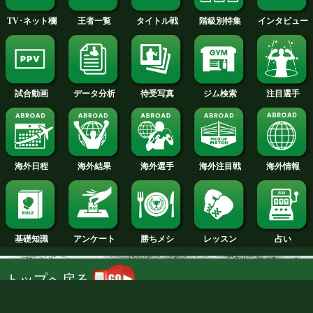
35歳八重樫東の復帰戦
八重樫東と清水聡が
発表
今月のタイトル戦トップに戻る
試合日程
試合結果
新人王
ランキング
階級別特集
王者一覧
タイトル戦
TV･ネット欄