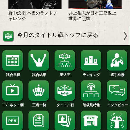
世界への道を切り開いたのは?
明日は世界へ前進する大一
井上岳志 必ず世界
番!
りつく!