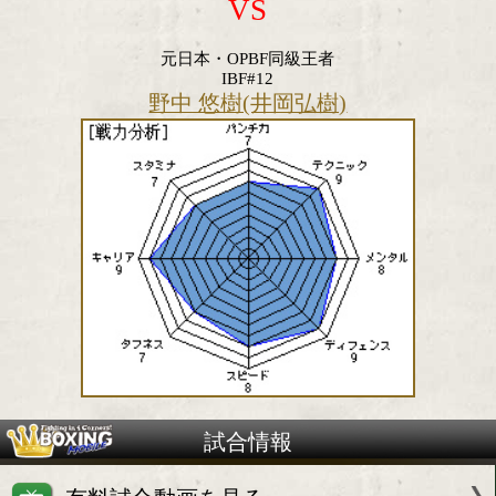
VS
元日本・OPBF同級王者
IBF#12
野中 悠樹(井岡弘樹)