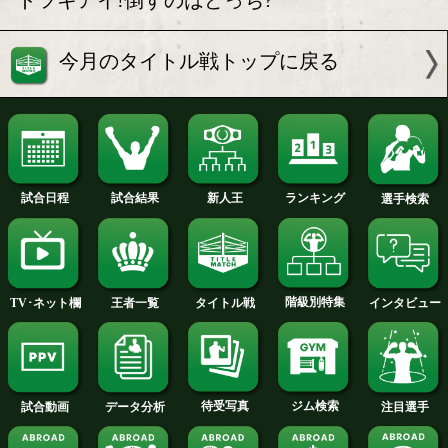
胡朋宏 倒してハッキリさ
西田光 苦しい戦い
せる!
内
西田光と黒田雅之が登場
第38回チャンピオ
バル発表会
ボクモバの注目