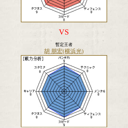
VS
暫定王者
胡 朋宏(横浜光)