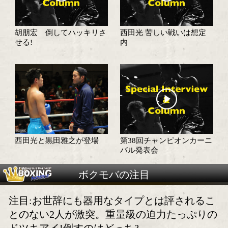
5月度MVPはミドル統一の西田光
これぞ男と男の殴り合い!5
日本ミドル級、どち
月はミドル級!
の王者か