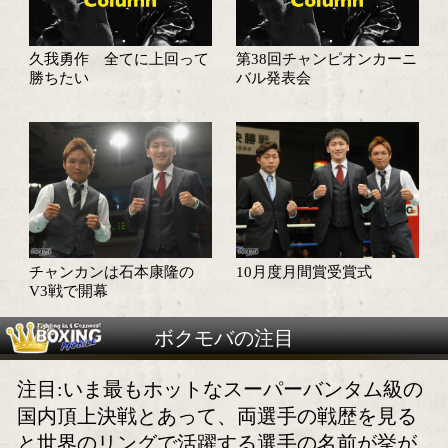
1年1ヶ月ぶりの再戦を制し
明日、チャンピオン
たのは?
バルが開幕
ワタナベジムがベルトを量
石本康隆 おっさん
産する!
を見せます