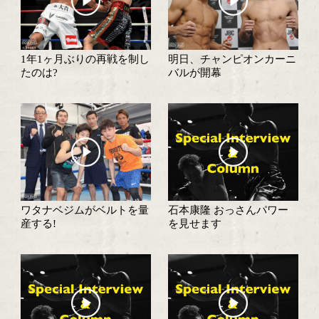
チャンカン4賞決定 MVPは西谷和宏
2月度月間賞表彰式
2月のMVPは日本S
者の久我勇作