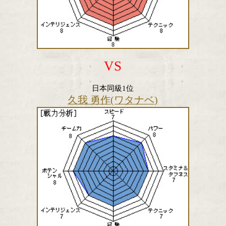
VS
日本同級1位
久我 勇作(ワタナベ)