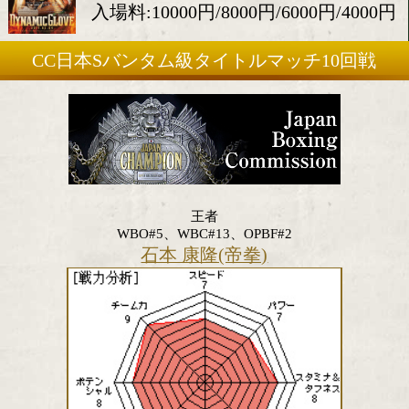
2017年2月4日(土)
会場:後楽園ホール
入場料:10000円/8000円/6000円
CC日本Sバンタム級タイトルマッチ1
王者
WBO#5、WBC#13、OPBF#2
石本 康隆(帝拳)