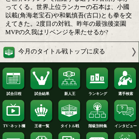
久我勇作 全てに上回って
第38回チャンピオ
勝ちたい
バル発表会
チャンカンは石本康隆の
10月度月間賞受賞