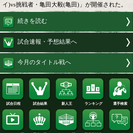
松井新知事と橋下新市長
先日の大阪W選挙で、見事当選した松
新知事と橋下徹新市長が国歌斉唱を務め
祭りのメインイベント「WBA世界スー
イ級王者・テーパリット・シンワンチャ
イ)vs挑戦者・亀田大毅(亀田)」が開催
続きを読む
試合速報・予想結果へ
今月のタイトル戦へ