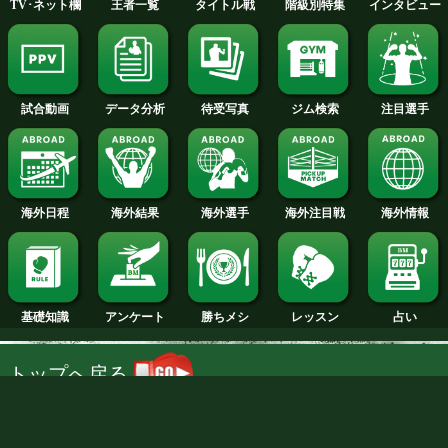
試合日程
試合結果
新人王
ランキング
階級別特集
王者一覧
タイトル戦
TV･ネット欄
待受写真
ジム検索
データ分析
試合動画
NTT DOCOMO, INC.