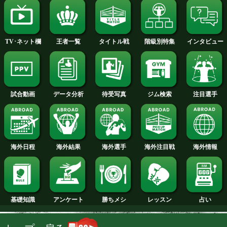
フェザー級+PLUS
試合日程
試合結果
新人王
ランキング
階級別特集
王者一覧
タイトル戦
TV･ネット欄