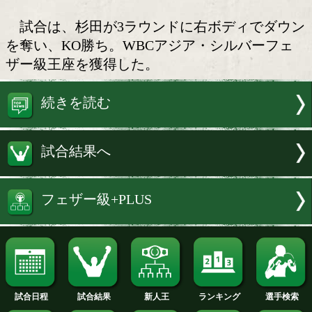
杉田ダイスケ(ワタナベ)が勝
WBCアジア・シルバーフェザー級王
戦、杉田ダイスケ(35=ワタナベ)対スラ
アムオン(タイ)が28日、タイ・シンマナ
スタジアムで行われた。
試合は、杉田が3ラウンドに右ボディ
を奪い、KO勝ち。WBCアジア・シルバ
ザー級王座を獲得した。
続きを読む
試合結果へ