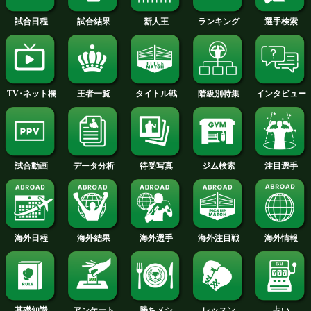
試合速報・勝ち予想結果へ
ヘビー級+PLUS
試合日程
試合結果
新人王
ランキング
階級別特集
王者一覧
タイトル戦
TV･ネット欄