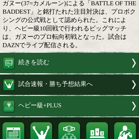
BATTLE OF THE BADDEST
サウジアラビアで日本時間の29日(日)
にゴング予定の、WBC(世界ボクシング
ヘビー級王者のタイソン・フューリー(35
と元MMAヘビー級チャンピオンのフラ
ガヌー(37=カメルーン)による「BATTLE O
BADDEST」と銘打たれた注目対決は、
シングの公式戦として認められた。これ
り、ヘビー級10回戦で行われるビッグマ
は、ガヌーのプロ転向初戦となった。試
DAZNでライブ配信される。
続きを読む