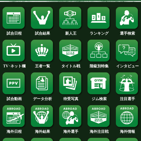
特集:拳四朗vsブドラー
リングサイドの目
ライトフライ級+PLUS
試合日程
試合結果
新人王
ランキング