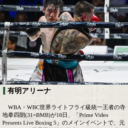
攻め方を悩んだ拳四朗!