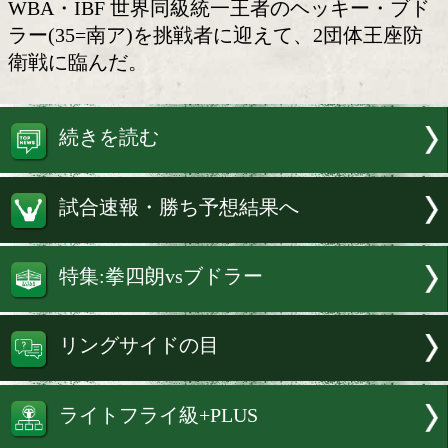
有明アリーナ
WBA・WBC世界ライトフライ級統一
地拳四朗(31=BMB)が18日、「Prime Vide
Presents Live Boxing 5」のメインイ
WBA・IBF 世界同級統一王者のヘッキ
ラー(35=南ア)を挑戦者に迎えて、2団体
衛戦に臨んだ。
続きを読む
試合速報・勝ち予想結果へ