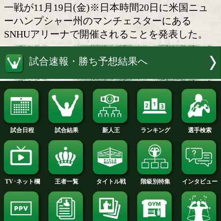
マルティネスvsアローヨ
WBC(世界ボクシング評議会)は5日、
正規王者のフリオ・セサール・マルティ
(26=メキシコ)と暫定王者のマック・ウ
ス・アローヨ(35=プエルトトリコ)によ
一戦が11月19日(金)※日本時間20日に
ーハンプシャー州のマンチェスターにあ
SNHUアリーナで開催されることを発表
試合速報・勝ち予想結果へ