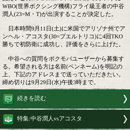
中谷潤人(M・T)が東京ネット
に出演する
ボクシング芸人やすおかだいごがMC
東京ネットラジオ「rscproductsプレゼン
回だいごのNO BOXING NO LIFE」の
WBO(世界ボクシング機構)フライ級王
潤人(23=M・T)が出演することが決定し
日本時間9月11日(土)に米国でアリゾ
ンヘル・アコスタ(30=プエルトリコ)に4
勝ちで初防衛に成功し、評価をさらに上
中谷への質問をボクモバユーザーから