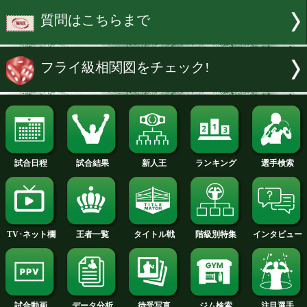
る。希望される方は名前(ペンネーム)を
上、下記のアドレスまで送っていただき
締め切りは9月29日(水)午後3時まで。
続きを読む
特集:中谷潤人vsアコスタ
質問はこちらまで
フライ級相関図をチェック!