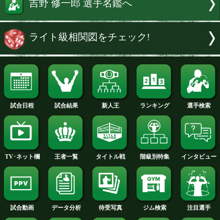
パソコンやスマートフォンで登録なし
度もでも聴くことができる。
続きを読む
特集:吉野修一郎vs仲里周磨
吉野 修一郎 選手名鑑へ
ライト級相関図をチェック!