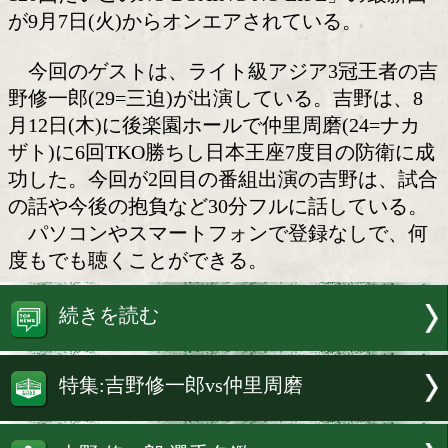
吉野修一郎(三迫)が試合を振
た
ボクシング芸人がやすおかだいごがM
る東京ネットラジオ「rscproductsプレ
120回だいごのNO BOXING NO LIFE」
が9月7日(火)からオンエアされている。
今回のゲストは、ライト級アジア3冠
野修一郎(29=三迫)が出演している。吉野
月12日(木)に後楽園ホールで仲里周磨(24
ザト)に6回TKO勝ちし日本王座7度目の
功した。今回が2回目の番組出演の吉野
の話や今後の抱負など30分フルに話して