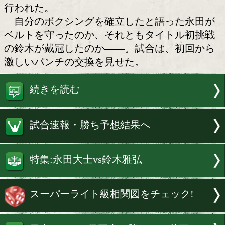
激しい打撃戦を制したのは?
日本スーパーライト級タイトルマッチ
の永田大士(31=三迫)対同級5位の鈴木雅弘
角海老宝石)が10日、後楽園ホールで開
「ダイヤモンドグローブ」のメインイベ
行われた。
自分のボクシングを確立したと語った
ベルトを守ったのか、それともタイトル
の鈴木が戴冠したのか――。試合は、初
激しいパンチの交換を見せた。
続きを読む