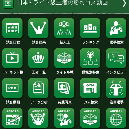
試合速報・勝ち予想結果へ
特集:永田大士vs鈴木雅弘
スーパーライト級相関図をチェック
日本S.ライト級王者の勝ちコメ動