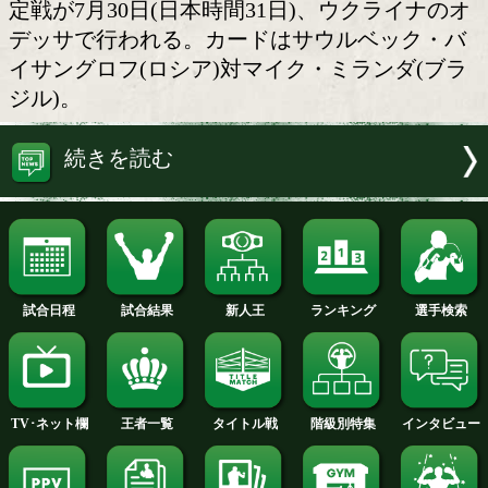
WBOのSW級暫定王座戦
WBOの世界スーパーウェルター級暫
定戦が7月30日(日本時間31日)、ウクラ
デッサで行われる。カードはサウルベッ
イサングロフ(ロシア)対マイク・ミラン
ジル)。
続きを読む
試合日程
試合結果
新人王
ランキング