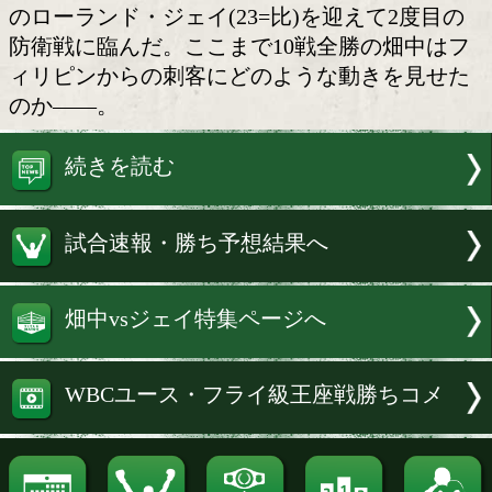
左:畑中と右:ジェイが激戦
WBC(世界ボクシング評議会)ユース・
級王者の畑中建人(21=畑中)が11日、愛
市あいおいホールで開催された「SOUL
FIGHTING」のメインイベントに出場。
のローランド・ジェイ(23=比)を迎えて2
防衛戦に臨んだ。ここまで10戦全勝の畑
ィリピンからの刺客にどのような動きを
のか――。
続きを読む