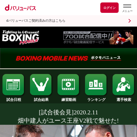
ログイン
dバリューパスご契約済みの方はこちら
試合日程
試合結果
ランキング
練習動画
[試合後会見]2020.2.11