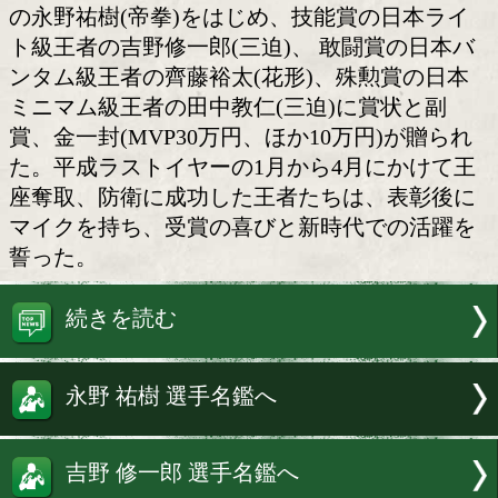
1日に行われたチャンカン表
第40回チャンピオンカーニバルの表彰
に後楽園ホールで開催された「ダイナミ
ローブ」のセミファイナル前に行われ、
選手賞(MVP)を受賞した日本ウェルター
の永野祐樹(帝拳)をはじめ、技能賞の日
ト級王者の吉野修一郎(三迫)、 敢闘賞
ンタム級王者の齊藤裕太(花形)、殊勲賞
ミニマム級王者の田中教仁(三迫)に賞状
賞、金一封(MVP30万円、ほか10万円)
た。平成ラストイヤーの1月から4月にか
座奪取、防衛に成功した王者たちは、表
マイクを持ち、受賞の喜びと新時代での