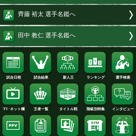
誓った。
続きを読む
永野 祐樹 選手名鑑へ
吉野 修一郎 選手名鑑へ
齊藤 裕太 選手名鑑へ
田中 教仁 選手名鑑へ