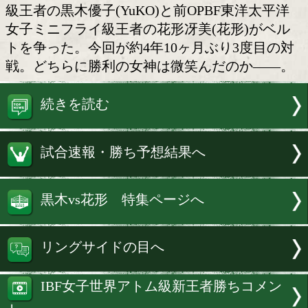
黒木と花形が3度目の対決
IBF(国際ボクシング連盟)女子アトム
定戦が29日、後楽園ホールで開催された
「DANGAN216」のメインイベントで行
元WBC(世界ボクシング評議会)女子ミ
級王者の黒木優子(YuKO)と前OPBF東
女子ミニフライ級王者の花形冴美(花形)
トを争った。今回が約4年10ヶ月ぶり3
戦。どちらに勝利の女神は微笑んだのか
続きを読む