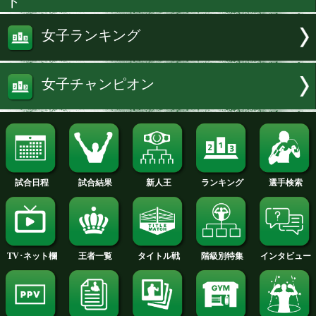
試合速報・勝ち予想結果へ
黒木vs花形 特集ページへ
リングサイドの目へ
IBF女子世界アトム級新王者勝ち
ト
女子ランキング
女子チャンピオン