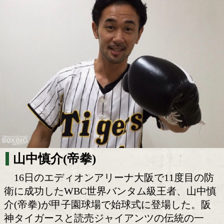
山中慎介(帝拳)は右の本格派