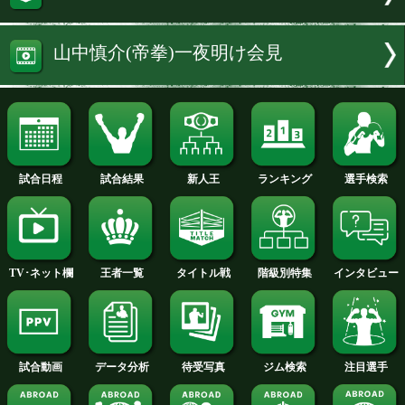
ので」と笑顔を見せると「次の試合も頑
て、また3度目の正直でまた甲子園に呼
いたいですね」と声を弾ませた。ちなみ
球はサウスポーではなく、右の本格派!
試合結果へ
山中慎介 関連ニュースへ
山中慎介(帝拳)一夜明け会見