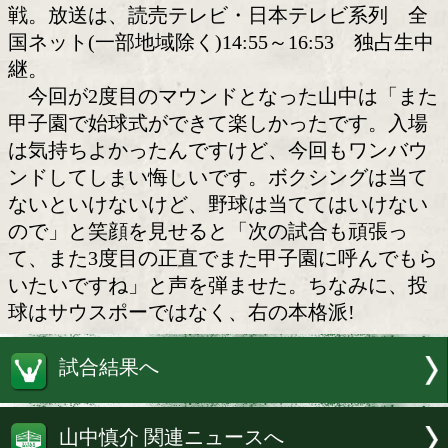
山中慎介(帝拳)
16日のエディオンアリーナ大阪で11度
衛に成功したWBC世界バンタム級王者
介(帝拳)が甲子園球場で始球式に登場し
神タイガースと読売ジャイアンツの伝統
戦。放送は、読売テレビ・日本テレビ系
国ネット(一部地域除く)14:55～16:53
継。
今回が2度目のマウンドとなった山中
甲子園で始球式ができて楽しかったです
は気持ちよかったんですけど、今回もワ
ンドしてしまい悔しいです。ボクシング
ないといけないけど、野球は当ててはい