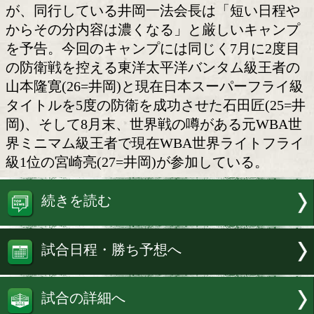
井岡ジムの精鋭達
和歌山県白浜町で15日、WBA世界フ
者の井岡一翔(27=井岡)が7月20日の防
けて恒例の白浜走り込みキャンプをスタ
せた。今回は2泊3日と通常より短いキャ
が、同行している井岡一法会長は「短い
からその分内容は濃くなる」と厳しいキ
を予告。今回のキャンプには同じく7月に
の防衛戦を控える東洋太平洋バンタム級
山本隆寛(26=井岡)と現在日本スーパー
タイトルを5度の防衛を成功させた石田匠(
岡)、そして8月末、世界戦の噂がある元
界ミニマム級王者で現在WBA世界ライ