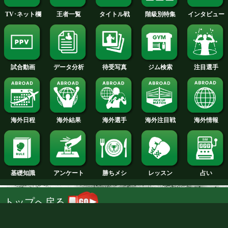
インタビューへ
試合日程
試合結果
新人王
ランキング
階級別特集
王者一覧
タイトル戦
TV･ネット欄
待受写真
ジム検索
データ分析
試合動画