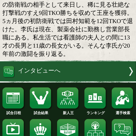
李氏と原編集長
1月中旬、プライベートで韓国を旅し
ウルで第6代WBA世界スーパーフライ級
李烔哲(45/イ・ヒョンチョル=韓国)氏と
機会を得た。李氏は94年9月、鬼塚勝也
の防衛戦の相手として来日し、稀に見る
打撃戦のすえ9回TKO勝ちを収めて王座
5ヵ月後の初防衛戦では田村知範を12回T
けた。李氏は現在、製薬会社に勤務し営
職にある。私生活では看護師の夫人との間
才の長男と11歳の長女がいる。そんな李
年前の激闘を振り返る。