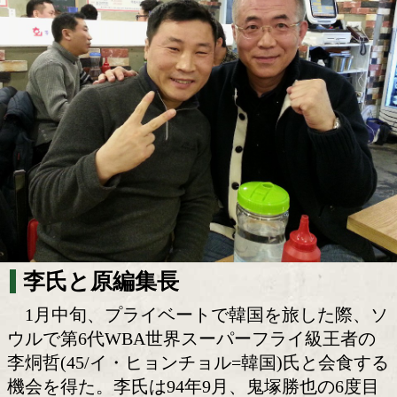
元世界王者 李烔哲氏