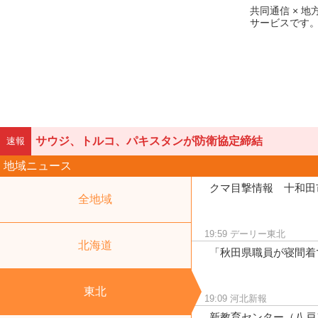
共同通信 × 
サービスです
サウジ、トルコ、パキスタンが防衛協定締結
速報
地域ニュース
クマ目撃情報 十和田
全地域
19:59
デーリー東北
北海道
「秋田県職員が寝間着
東北
19:09
河北新報
新教育センター（八戸