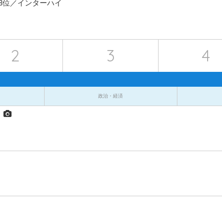
3位／インターハイ
2
3
4
政治・経済