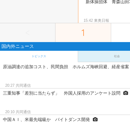
新体操団体 青森山田
15:42
東奥日報
<
1
国内外ニュース
トピックス
社会
原油調達の追加コスト、民間負担 ホルムズ海峡回避、経産省案
20:27
共同通信
三重知事「差別に当たらず」 外国人採用のアンケート設問
20:10
共同通信
中国ＡＩ、米最先端級か バイトダンス開発