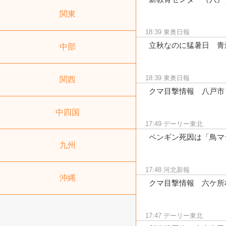
関東
18:39
東奥日報
立秋なのに猛暑日 青
中部
18:39
東奥日報
関西
クマ目撃情報 八戸市
中四国
17:49
デーリー東北
ペンギン死因は「鳥マ
九州
17:48
河北新報
沖縄
クマ目撃情報 六ケ所
17:47
デーリー東北