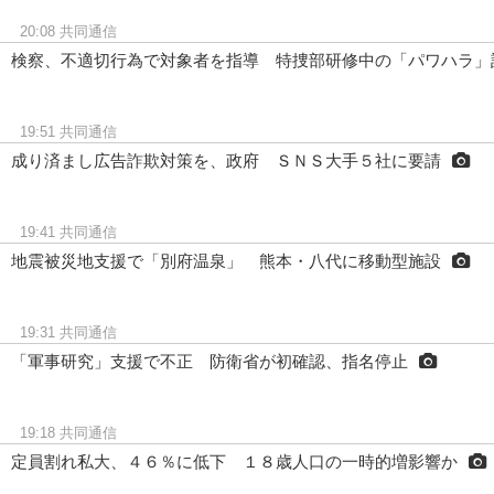
20:08
共同通信
検察、不適切行為で対象者を指導 特捜部研修中の「パワハラ」
19:51
共同通信
成り済まし広告詐欺対策を、政府 ＳＮＳ大手５社に要請
19:41
共同通信
地震被災地支援で「別府温泉」 熊本・八代に移動型施設
19:31
共同通信
「軍事研究」支援で不正 防衛省が初確認、指名停止
19:18
共同通信
定員割れ私大、４６％に低下 １８歳人口の一時的増影響か