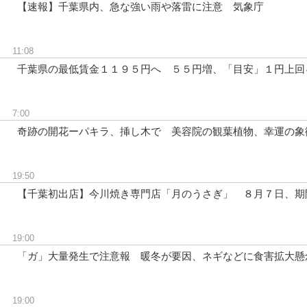
【速報】千葉県内、急な強い雨や落雷に注意 気象庁
11:08
千葉県の最低賃金１１９５円へ ５５円増、「目安」１円上回
7:00
奇跡の開花ーパキラ、挿し木で 美容院の観葉植物、幸運の象
19:50
【千葉初出店】今川焼き専門店「月のうさぎ」 ８月７日、期
19:00
「ガ」大量発生で注意報 暖冬が要因、ネギなどに食害拡大懸
19:00