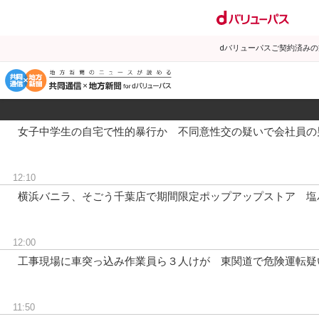
dバリューパスご契約済み
女子中学生の自宅で性的暴行か 不同意性交の疑いで会社員の
12:10
横浜バニラ、そごう千葉店で期間限定ポップアップストア 塩バ
12:00
工事現場に車突っ込み作業員ら３人けが 東関道で危険運転疑
11:50