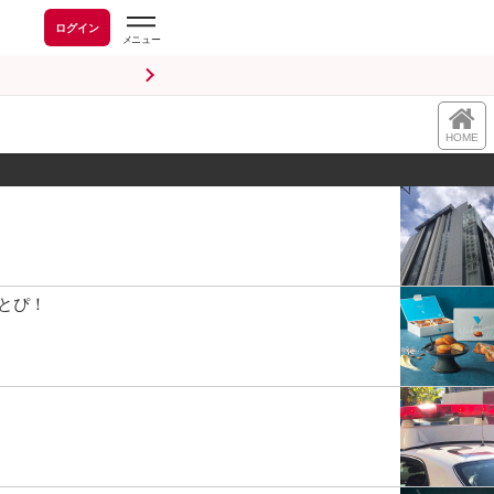
ログイン
HOME
とぴ！