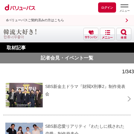
ログイン
dバリューパスご契約済みの方はこちら
取材記事
記者会見・イベント一覧
1/343
SBS新金土ドラマ『財閥X刑事2』制作発表
会
SBS新恋愛リアリティ『わたしに残された
恋愛』制作発表会