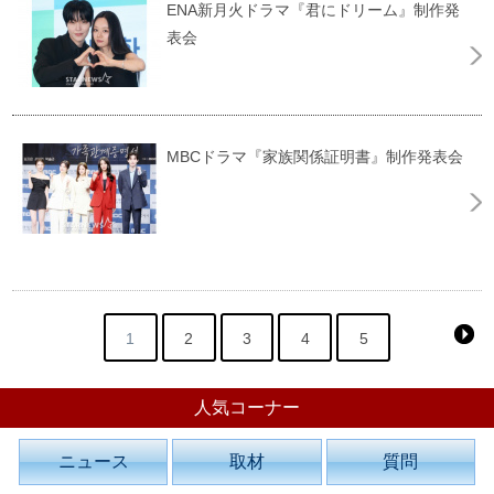
ENA新月火ドラマ『君にドリーム』制作発
表会
MBCドラマ『家族関係証明書』制作発表会
1
2
3
4
5
人気コーナー
ニュース
取材
質問